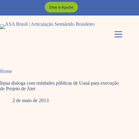
Pular
Doe e Ajude
para
o
conteúdo
Home
Irpaa dialoga com entidades públicas de Uauá para execução
de Projeto de Ater
2 de maio de 2013