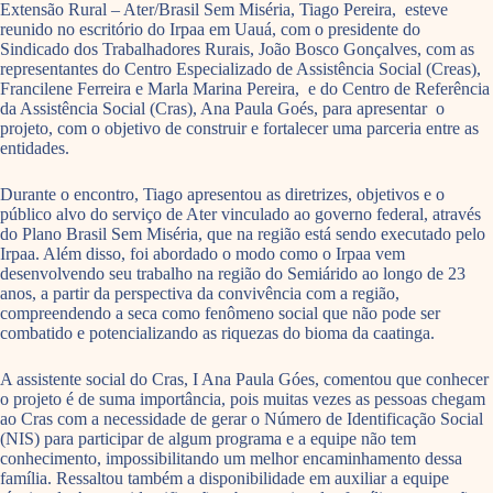
Extensão Rural – Ater/Brasil Sem Miséria, Tiago Pereira, esteve
reunido no escritório do Irpaa em Uauá, com o presidente do
Sindicado dos Trabalhadores Rurais, João Bosco Gonçalves, com as
representantes do Centro Especializado de Assistência Social (Creas),
Francilene Ferreira e Marla Marina Pereira, e do Centro de Referência
da Assistência Social (Cras), Ana Paula Goés, para apresentar o
projeto, com o objetivo de construir e fortalecer uma parceria entre as
entidades.
Durante o encontro, Tiago apresentou as diretrizes, objetivos e o
público alvo do serviço de Ater vinculado ao governo federal, através
do Plano Brasil Sem Miséria, que na região está sendo executado pelo
Irpaa. Além disso, foi abordado o modo como o Irpaa vem
desenvolvendo seu trabalho na região do Semiárido ao longo de 23
anos, a partir da perspectiva da convivência com a região,
compreendendo a seca como fenômeno social que não pode ser
combatido e potencializando as riquezas do bioma da caatinga.
A assistente social do Cras, I Ana Paula Góes, comentou que conhecer
o projeto é de suma importância, pois muitas vezes as pessoas chegam
ao Cras com a necessidade de gerar o Número de Identificação Social
(NIS) para participar de algum programa e a equipe não tem
conhecimento, impossibilitando um melhor encaminhamento dessa
família. Ressaltou também a disponibilidade em auxiliar a equipe