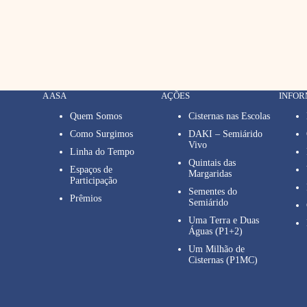
A ASA
AÇÕES
INFO
Quem Somos
Cisternas nas Escolas
Como Surgimos
DAKI – Semiárido
Vivo
Linha do Tempo
Quintais das
Espaços de
Margaridas
Participação
Sementes do
Prêmios
Semiárido
Uma Terra e Duas
Águas (P1+2)
Um Milhão de
Cisternas (P1MC)