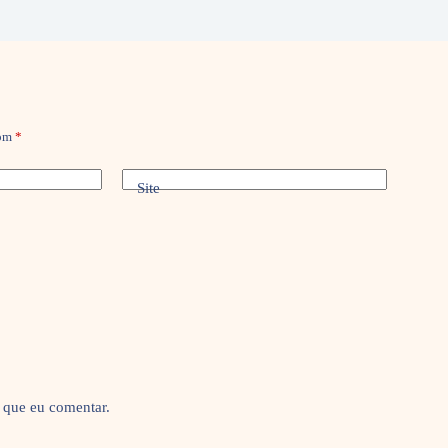
com
*
Site
 que eu comentar.