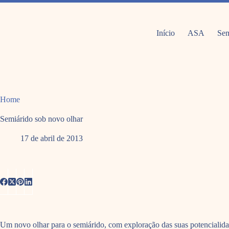
Pular
para
o
conteúdo
Início
ASA
Sem
Home
Semiárido sob novo olhar
17 de abril de 2013
Um novo olhar para o semiárido, com exploração das suas potencialid