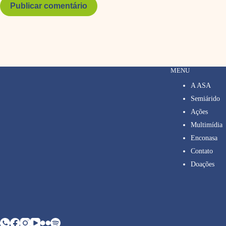
Publicar comentário
MENU
A ASA
Semiárido
Ações
Multimídia
Enconasa
Contato
Doações