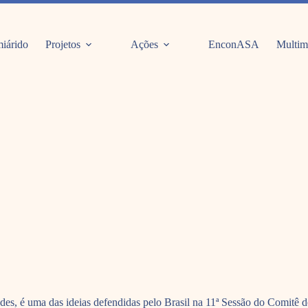
iárido
Projetos
Ações
EnconASA
Multim
ades, é uma das ideias defendidas pelo Brasil na 11ª Sessão do Comit