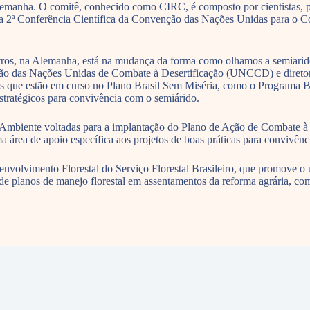
manha. O comitê, conhecido como CIRC, é composto por cientistas, pes
ante a 2ª Conferência Científica da Convenção das Nações Unidas para o
ntros, na Alemanha, está na mudança da forma como olhamos a semiaride
venção das Nações Unidas de Combate à Desertificação (UNCCD) e diret
s que estão em curso no Plano Brasil Sem Miséria, como o Programa B
stratégicos para convivência com o semiárido.
 Ambiente voltadas para a implantação do Plano de Ação de Combate à D
rea de apoio específica aos projetos de boas práticas para convivênc
volvimento Florestal do Serviço Florestal Brasileiro, que promove o u
 de planos de manejo florestal em assentamentos da reforma agrária, co