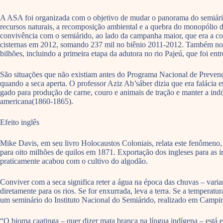
A ASA foi organizada com o objetivo de mudar o panorama do semiárido,
recursos naturais, a recomposição ambiental e a quebra do monopólio d
convivência com o semiárido, ao lado da campanha maior, que era a con
cisternas em 2012, somando 237 mil no biênio 2011-2012. Também no
bilhões, incluindo a primeira etapa da adutora no rio Pajeú, que foi e
São situações que não existiam antes do Programa Nacional de Prevenç
quando a seca aperta. O professor Aziz Ab’sáber dizia que era falácia 
gado para produção de carne, couro e animais de tração e manter a indú
americana(1860-1865).
Efeito inglês
Mike Davis, em seu livro Holocaustos Coloniais, relata este fenômeno
para oito milhões de quilos em 1871. Exportação dos ingleses para as 
praticamente acabou com o cultivo do algodão.
Conviver com a seca significa reter a água na época das chuvas – var
diretamente para os rios. Se for enxurrada, leva a terra. Se a temper
um seminário do Instituto Nacional do Semiárido, realizado em Campi
“O bioma caatinga – quer dizer mata branca na língua indígena – está e