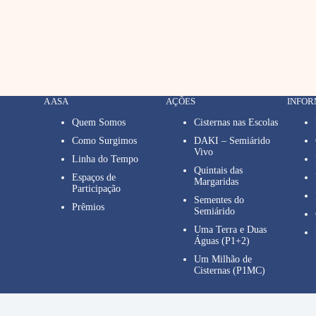
A ASA
AÇÕES
INFO
Quem Somos
Cisternas nas Escolas
Como Surgimos
DAKI – Semiárido
Vivo
Linha do Tempo
Quintais das
Espaços de
Margaridas
Participação
Sementes do
Prêmios
Semiárido
Uma Terra e Duas
Águas (P1+2)
Um Milhão de
Cisternas (P1MC)