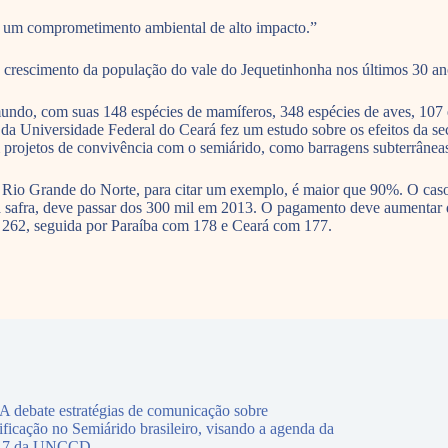
a um comprometimento ambiental de alto impacto.”
 O crescimento da população do vale do Jequetinhonha nos últimos 30 ano
do, com suas 148 espécies de mamíferos, 348 espécies de aves, 107 esp
a Universidade Federal do Ceará fez um estudo sobre os efeitos da se
rojetos de convivência com o semiárido, como barragens subterrânea
e Rio Grande do Norte, para citar um exemplo, é maior que 90%. O cas
a safra, deve passar dos 300 mil em 2013. O pagamento deve aumentar
 262, seguida por Paraíba com 178 e Ceará com 177.