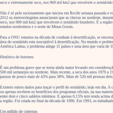
seco e extremamente seco, nos 969 mil km2 que envolvem o semiárido b
Não é só pelo racionamento que iniciou em Recife semana passada e es
2012 os meteorologistas anunciaram que as chuvas no nordeste, durante
seco, nos 969 mil km2 que envolvem o semiárido brasileiro. É a região
estados nordestinos e o norte de Minas Gerais.
Para a ONU estamos na década de combate à desertificação, se encerr
área do semiárido esta susceptível à desertificação. No mundo o proble
América Latina, o problema atinge 11 países e uma área que varia de 3
Histórico de horrores
É um problema grave que se torna ainda maior levando em consideraçã
500 mil sertanejos no nordeste. Mais recente, a seca dos anos 1979 a 
passou de pouco mais de 43% para 38%. Mais de 520 mil pessoas deixa
Existem outros dados para traçar o perfil do semiárido, hoje em dia.
ou apenas recebem os benefícios dos programas oficiais, na sua maio
entre dois e cinco salários mínimos. E apenas 0,15% tem renda acima d
a região. Foi criada no final da década de 1990. Em 1993, os trabal
Um milhão de cisternas