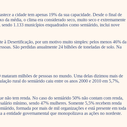
astece a cidade tem apenas 19% da sua capacidade. Desde o final de
ixo da média, o clima era considerado seco, muito seco e extremamente
s, sendo 1.133 municípios enquadrados como semiárido, inclui nove
te à Desertificação, por um motivo muito simples: pelos menos 46% da
pessoas. São perdidas anualmente 24 bilhões de toneladas de solo. Na
90 mataram milhões de pessoas no mundo. Uma delas dizimou mais de
pulação rural do semiárido caiu entre os anos 2000 e 2010 em 5,7%,
s que não tem renda. No caso do semiárido 50% não contam com renda,
um salário mínimo, sendo 47% mulheres. Somente 5,5% recebem renda
emiárido, formada por mais de mil organizações e está presente em toda
a a entidade governamental que monopolizava as ações no nordeste.