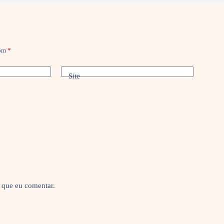
com
*
Site
 que eu comentar.