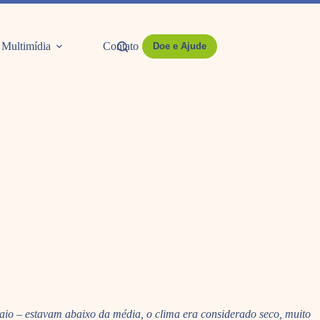
Multimídia
Contato
Doe e Ajude
maio – estavam abaixo da média, o clima era considerado seco, muito