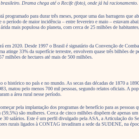
rasileiro. Drama chega até o Recife (foto), onde já há racionamento.
tá programado para durar três meses, porque uma das barragens que ab
 o período de maior incidência – entre fevereiro e maio – estavam aba
 árida mais populosa do planeta, com cerca de 25 milhões de habitante
ará em 2020. Desde 1997 o Brasil é signatário da Convenção de Comba
ma atinge 33% da superfície terrestre, envolvem quase três bilhões de 
57 milhões de hectares até mais de 500 milhões.
o o histórico no país e no mundo. As secas das décadas de 1870 a 18
1983, matou pelo menos 700 mil pessoas, segundo relatos oficiais. A po
ram a área rural nesse período.
 A começar pela implantação dos programas de benefício para as pessoa
ria (59,5%) são mulheres. Cerca de cinco milhões dispõem de apenas 
e 30 salários. Este é um perfil divulgado pela ASA, a Articulação do S
hadores rurais ligados à CONTAG invadiram a sede da SUDENE, na époc