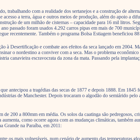
 trabalhando com a realidade dos sertanejos e a construção de alternat
e acesso a terra, água e outros meios de produção, além do apoio a dif
strução de um milhão de cisternas – capacidade para 16 mil litros. Seg
 ano passado foram usados 4.292 carros pipas em mais de 700 municí
ntregue recentemente. Também o programa Bolsa Estiagem beneficiou 881 
ão à Desertificação e combate aos efeitos da seca lançado em 2004. Ma
ensinar o nordestino a conviver com a seca. Mas o problema econômico d
stria canavieira escravocrata da zona da mata. Passando pela implantaçã
, que antecipou a tragédias das secas de 1877 e depois 1888. Em 1845 
indústrias de Manchester. Depois trocaram o algodão do semiárido pelo 
iam de 200 a 800mm em média. Os solos da caatinga são pedregosos, cri
atura aumenta, como ocorre agora com as mudanças climáticas, também a
na Grande na Paraíba, em 2011:
ntre os mais vulneráveis, num cenário de aumento das temperaturas glob