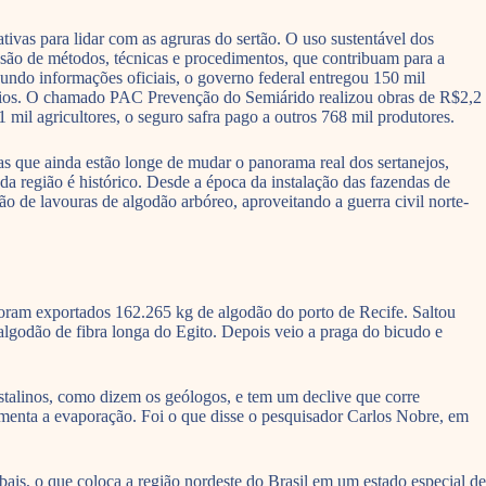
ivas para lidar com as agruras do sertão. O uso sustentável dos
usão de métodos, técnicas e procedimentos, que contribuam para a
undo informações oficiais, o governo federal entregou 150 mil
pios. O chamado PAC Prevenção do Semiárido realizou obras de R$2,2
mil agricultores, o seguro safra pago a outros 768 mil produtores.
s que ainda estão longe de mudar o panorama real dos sertanejos,
a região é histórico. Desde a época da instalação das fazendas de
o de lavouras de algodão arbóreo, aproveitando a guerra civil norte-
foram exportados 162.265 kg de algodão do porto de Recife. Saltou
algodão de fibra longa do Egito. Depois veio a praga do bicudo e
stalinos, como dizem os geólogos, e tem um declive que corre
umenta a evaporação. Foi o que disse o pesquisador Carlos Nobre, em
ais, o que coloca a região nordeste do Brasil em um estado especial de