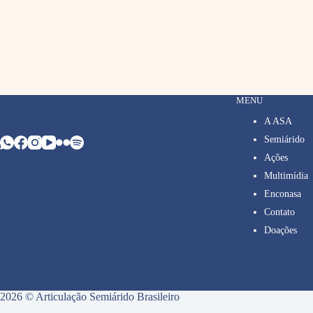
MENU
A ASA
Semiárido
Ações
Multimídia
Enconasa
Contato
Doações
2026 © Articulação Semiárido Brasileiro