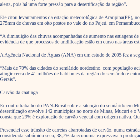
alerta, pois há uma forte pressão para a desertificação da região”.
Ele citou levantamentos da estação meteorológica de Araripina(PE), 
275mm de chuvas em oito postos no vale do rio Pajeú, em Pernambuco
“A diminuição das chuvas acompanhadas de aumento nas estiagens de 20
evidência de que processos de aridificação estão em curso nas áreas e
A Agência Nacional de Águas (ANA) em um estudo de 2005 fez a segui
“Mais de 70% das cidades do semiárido nordestino, com população aci
atingir cerca de 41 milhões de habitantes da região do semiárido e e
Gerais”.
Carvão da caatinga
Em outro trabalho do PAN-Brasil sobre a situação do semiárido em Min
desertificação envolve 142 municípios no norte de Minas, Mucuri e o V
consta que 29% é exploração de carvão vegetal com origem nativa. Quer
Presenciei esse trânsito de carretas abarrotadas de carvão, numa estra
considerada subúmido seco, 38,7% da economia expressava a produção 