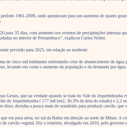
no período 1961-2009, onde apontavam para um aumento de quatro graus
.
 para 35 dias, com aumento nos eventos de precipitações intensas que 
studadas no interior de Pernambuco”, explicou Carlos Nobre.
nte previsão para 2025, em relação ao nordeste:
ma de cinco mil habitantes enfrentarão crise de abastecimento de águ
ntorno, levando em conta o aumento da população e da demanda por água
as Gerais, que na verdade quando se trata do Vale do Jequetinhonha es
ale do Jequetinhonha ( 177 mil km2, 30,3% da área do estado) e 2,2 mi
 dizer, derruba a pouca mata do semiárido para produzir carvão, que v
da que era pura areia, no sul da Bahia em direção ao norte de Minas. A 
de carvão vegetal. Diz o relatório, divulgado em 2010, pelo governo 