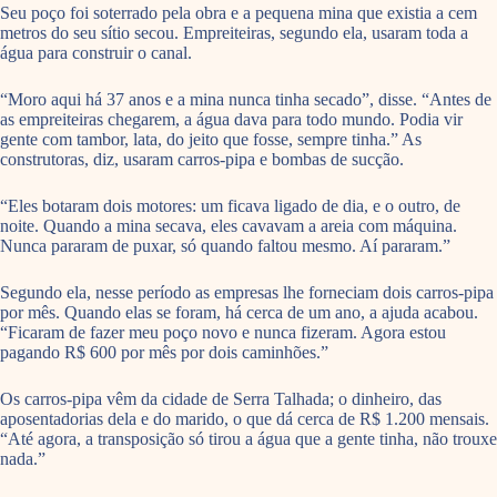
Seu poço foi soterrado pela obra e a pequena mina que existia a cem
metros do seu sítio secou. Empreiteiras, segundo ela, usaram toda a
água para construir o canal.
“Moro aqui há 37 anos e a mina nunca tinha secado”, disse. “Antes de
as empreiteiras chegarem, a água dava para todo mundo. Podia vir
gente com tambor, lata, do jeito que fosse, sempre tinha.” As
construtoras, diz, usaram carros-pipa e bombas de sucção.
“Eles botaram dois motores: um ficava ligado de dia, e o outro, de
noite. Quando a mina secava, eles cavavam a areia com máquina.
Nunca pararam de puxar, só quando faltou mesmo. Aí pararam.”
Segundo ela, nesse período as empresas lhe forneciam dois carros-pipa
por mês. Quando elas se foram, há cerca de um ano, a ajuda acabou.
“Ficaram de fazer meu poço novo e nunca fizeram. Agora estou
pagando R$ 600 por mês por dois caminhões.”
Os carros-pipa vêm da cidade de Serra Talhada; o dinheiro, das
aposentadorias dela e do marido, o que dá cerca de R$ 1.200 mensais.
“Até agora, a transposição só tirou a água que a gente tinha, não trouxe
nada.”