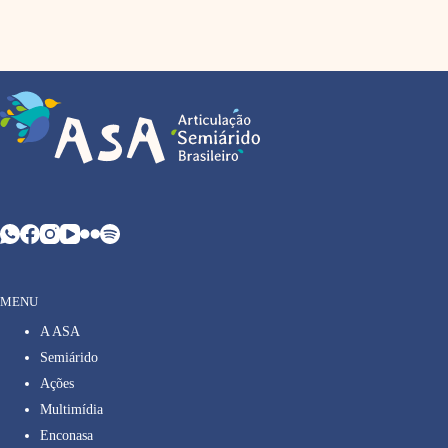
MENU
A ASA
Semiárido
Ações
Multimídia
Enconasa