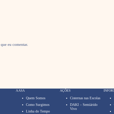
 que eu comentar.
A ASA
AÇÕES
INFO
Quem Somos
Cisternas nas Escolas
Como Surgimos
DAKI – Semiárido
Vivo
Linha do Tempo