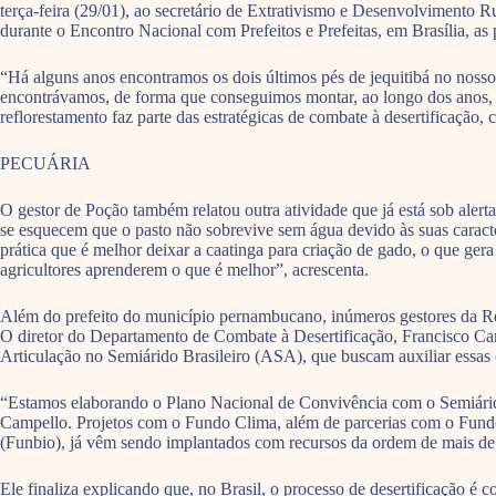
terça-feira (29/01), ao secretário de Extrativismo e Desenvolvimento 
durante o Encontro Nacional com Prefeitos e Prefeitas, em Brasília, as 
“Há alguns anos encontramos os dois últimos pés de jequitibá no nosso 
encontrávamos, de forma que conseguimos montar, ao longo dos anos, 
reflorestamento faz parte das estratégicas de combate à desertificação
PECUÁRIA
O gestor de Poção também relatou outra atividade que já está sob alerta
se esquecem que o pasto não sobrevive sem água devido às suas caracter
prática que é melhor deixar a caatinga para criação de gado, o que g
agricultores aprenderem o que é melhor”, acrescenta.
Além do prefeito do município pernambucano, inúmeros gestores da Reg
O diretor do Departamento de Combate à Desertificação, Francisco Ca
Articulação no Semiárido Brasileiro (ASA), que buscam auxiliar essa
“Estamos elaborando o Plano Nacional de Convivência com o Semiárido,
Campello. Projetos com o Fundo Clima, além de parcerias com o Fun
(Funbio), já vêm sendo implantados com recursos da ordem de mais de
Ele finaliza explicando que, no Brasil, o processo de desertificação é