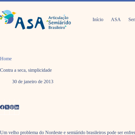
Pular
para
o
conteúdo
Início
ASA
Sem
Home
Contra a seca, simplicidade
30 de janeiro de 2013
Um velho problema do Nordeste e semiárido brasileiros pode ser enfren