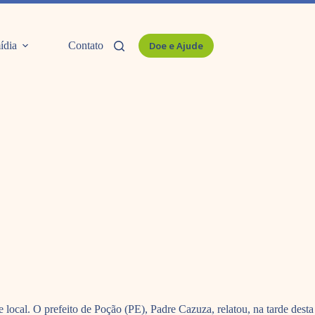
ídia
Contato
Doe e Ajude
local. O prefeito de Poção (PE), Padre Cazuza, relatou, na tarde desta