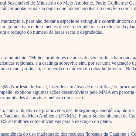
Rural Sustentável do Ministério do Meio Ambiente, Paulo Guilherme Cab
práticas adotadas na sua região que podem auxiliar no convívio com a de
município e, para não deixar a espécie se extinguir e contribuir com o
um grande banco de sementes que não permite mais a extinção da plant
, com a redução do número de áreas secas e degradadas.
 no município. “Muitos produtores de áreas do semiárido acham que, para
ísticas regionais, e a caatinga sobrevive sim, por ser uma vegetação t
era uma maior produção, sem perda do número do rebanho bovino. “Nada 
ião Nordeste do Brasil, inseridos em áreas de desertificação, procura
mpello, explicou algumas ações desenvolvidas pelo MMA em parceria c
s comunidades à conviver melhor com a seca.
 com o objetivo de promover ações de segurança energética, hídrica e 
do Nacional do Meio Ambiente (FNMA), Fundo Socioambiental da Caixa
 R$ 20 milhões como iniciativas para a execução do plano.
 consequência do uso inadequado dos recursos florestais da Caatinga e C