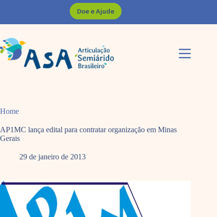
Pular
Doe e Ajude
para
o
conteúdo
Home
AP1MC lança edital para contratar organização em Minas
Gerais
29 de janeiro de 2013