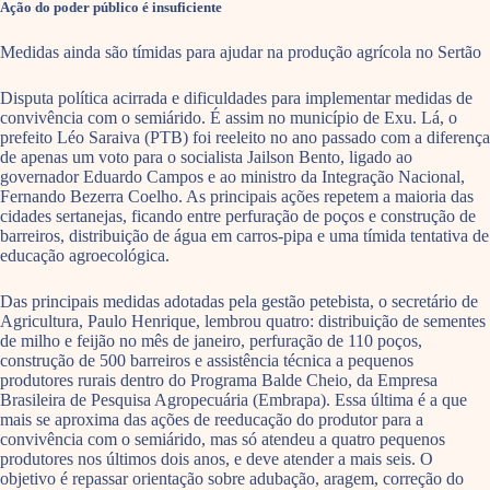
Ação do poder público é insuficiente
Medidas ainda são tímidas para ajudar na produção agrícola no Sertão
Disputa política acirrada e dificuldades para implementar medidas de
convivência com o semiárido. É assim no município de Exu. Lá, o
prefeito Léo Saraiva (PTB) foi reeleito no ano passado com a diferença
de apenas um voto para o socialista Jailson Bento, ligado ao
governador Eduardo Campos e ao ministro da Integração Nacional,
Fernando Bezerra Coelho. As principais ações repetem a maioria das
cidades sertanejas, ficando entre perfuração de poços e construção de
barreiros, distribuição de água em carros-pipa e uma tímida tentativa de
educação agroecológica.
Das principais medidas adotadas pela gestão petebista, o secretário de
Agricultura, Paulo Henrique, lembrou quatro: distribuição de sementes
de milho e feijão no mês de janeiro, perfuração de 110 poços,
construção de 500 barreiros e assistência técnica a pequenos
produtores rurais dentro do Programa Balde Cheio, da Empresa
Brasileira de Pesquisa Agropecuária (Embrapa). Essa última é a que
mais se aproxima das ações de reeducação do produtor para a
convivência com o semiárido, mas só atendeu a quatro pequenos
produtores nos últimos dois anos, e deve atender a mais seis. O
objetivo é repassar orientação sobre adubação, aragem, correção do