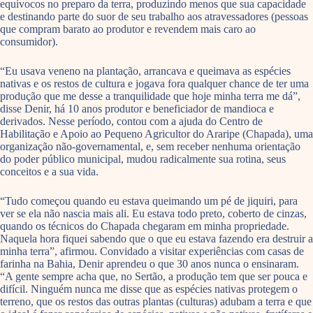
equívocos no preparo da terra, produzindo menos que sua capacidade
e destinando parte do suor de seu trabalho aos atravessadores (pessoas
que compram barato ao produtor e revendem mais caro ao
consumidor).
“Eu usava veneno na plantação, arrancava e queimava as espécies
nativas e os restos de cultura e jogava fora qualquer chance de ter uma
produção que me desse a tranquilidade que hoje minha terra me dá”,
disse Denir, há 10 anos produtor e beneficiador de mandioca e
derivados. Nesse período, contou com a ajuda do Centro de
Habilitação e Apoio ao Pequeno Agricultor do Araripe (Chapada), uma
organização não-governamental, e, sem receber nenhuma orientação
do poder público municipal, mudou radicalmente sua rotina, seus
conceitos e a sua vida.
“Tudo começou quando eu estava queimando um pé de jiquiri, para
ver se ela não nascia mais ali. Eu estava todo preto, coberto de cinzas,
quando os técnicos do Chapada chegaram em minha propriedade.
Naquela hora fiquei sabendo que o que eu estava fazendo era destruir a
minha terra”, afirmou. Convidado a visitar experiências com casas de
farinha na Bahia, Denir aprendeu o que 30 anos nunca o ensinaram.
“A gente sempre acha que, no Sertão, a produção tem que ser pouca e
difícil. Ninguém nunca me disse que as espécies nativas protegem o
terreno, que os restos das outras plantas (culturas) adubam a terra e que