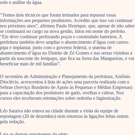
solo e análise da água.
“Temos dois técnicos que foram treinados para repassar essas
informações aos pequenos produtores. Acredito que isso vai continuar
nos próximos anos”, afirmou Paulo Henrique, que, apesar de não saber
se continuará no cargo na nova gestão, falou em nome do prefeito.
“Ele deve continuar perfurando poços e construindo barreiros. A
prefeitura também deve ampliar o abastecimento d’água com carros-
pipa e implantar, junto com o governo federal, o sistema de
abastecimento d’água no Distrito de Zé Gomes e nas serras vizinhas a
partir da nascente do Jenipapo, que fica na Serra das Mangueiras, e vai
beneficiar mais de mil famílias”.
O secretário de Administração e Planejamento da prefeitura, Antônio
Dioclécio, acrescentou à lista de ações uma parceria realizada com o
Sebrae (Serviço Brasileiro de Apoio às Pequenas e Médias Empresas)
para a capacitação dos produtores de gado, ovelhas e cabras. Nos
cursos eles receberam orientações sobre ordenha e higienização.
Léo Saraiva não estava na cidade durante a visita da equipe de
reportagem (20 de dezembro) nem retornou às ligações feitas ontem
pela redação.
Leia as demais reportagens da série: