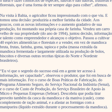
o ideal é fazer consórcios de espécies, nativas e não nativas, frutíferas e
florestais, que é uma forma de ter sempre algo para colher”, afirmou.
Na visita à Bahia, o agricultor ficou impressionado com o que viu. E
tomou uma decisão: produziria a melhor farinha da cidade. Aos
poucos, com as novas informações e o aumento gradativo de sua
produção, foi montando sua própria casa de farinha. Vendeu um carro
velho de sua propriedade (do ano de 1994), juntou decisão, informação
e talento como empreendedor e alcançou o objetivo. Passou a cultivar
40 espécies alimentícias e florestais e a vender, em vez de mandioca
bruta, frutas, farinha, goma, tapioca e puba (massa extraída da
mandioca fermentada e largamente utilizada na produção de bolos,
biscoitos e diversas outras receitas típicas do Norte e Nordeste
brasileiros).
“Eu vi que o segredo do sucesso está em a gente ter acesso à
informação, ser capacitado”, observou o produtor, que foi em busca de
mais informação. Fez o curso de Boas Práticas de Fabricação, do
Programa Alimento Seguro, do Serviço Nacional da Indústria (Senai),
e o curso de Custo de Produção, do Serviço Brasileiro de Apoio às
Micro e Pequenas Empresas (Sebrae). Descobriu que podia tirar
proveito também da casca da mandioca e da maniva (caule), como
complemento de ração animal, e a afastar as formigas com a
manipueira (líquido extraído durante o processamento da mandioca).