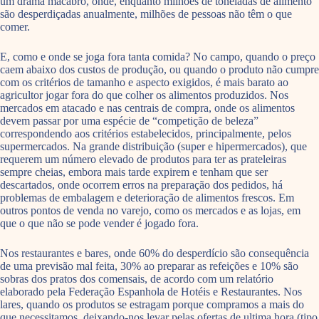
um drama macabro, onde, enquanto milhões de toneladas de alimento
são desperdiçadas anualmente, milhões de pessoas não têm o que
comer.
E, como e onde se joga fora tanta comida? No campo, quando o preço
caem abaixo dos custos de produção, ou quando o produto não cumpre
com os critérios de tamanho e aspecto exigidos, é mais barato ao
agricultor jogar fora do que colher os alimentos produzidos. Nos
mercados em atacado e nas centrais de compra, onde os alimentos
devem passar por uma espécie de “competição de beleza”
correspondendo aos critérios estabelecidos, principalmente, pelos
supermercados. Na grande distribuição (super e hipermercados), que
requerem um número elevado de produtos para ter as prateleiras
sempre cheias, embora mais tarde expirem e tenham que ser
descartados, onde ocorrem erros na preparação dos pedidos, há
problemas de embalagem e deterioração de alimentos frescos. Em
outros pontos de venda no varejo, como os mercados e as lojas, em
que o que não se pode vender é jogado fora.
Nos restaurantes e bares, onde 60% do desperdício são consequência
de uma previsão mal feita, 30% ao preparar as refeições e 10% são
sobras dos pratos dos comensais, de acordo com um relatório
elaborado pela Federação Espanhola de Hotéis e Restaurantes. Nos
lares, quando os produtos se estragam porque compramos a mais do
que necessitamos, deixando-nos levar pelas ofertas de ultima hora (tipo