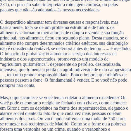
2×1), ou por não saber interpretar a rotulagem confusa, ou pelos
pacotes que não são adaptados às nossas necessidades.
O desperdício alimentar tem diversas causas e responsáveis, mas,
basicamente, trata-se de um problema estrutural e de fundo: os
alimentos se tornaram mercadorias de compra e venda e sua função
principal, nos alimentar, ficou em segundo plano. Desta maneira, se o
alimento não cumpre determinados critérios estéticos, sua distribuição
não é considerada rentável, se deteriora antes do tempo ….. é rejeitado.
O impacto da globalização alimentar a serviço dos interesses da
indústria e dos supermercados, promovendo um modelo de
“agricultura quilométrica”, dependente do petróleo, deslocalizada,
intensiva, que fomenta a perda da agrobiodiversidade e do campesinato
…, tem uma grande responsabilidade. Pouco importa que milhões de
pessoas passem a fome. O fundamental é vender. E se você não pode
comprar não conta.
Mas, o que acontece se você tentar coletar o alimento excedente? Ou
você pode encontrar o recipiente fechado com chave, como acontece
em Girona com os depósitos na frente dos supermercados, alegando o
alarme social diante do fato de que cada vez mais pessoas coletam
alimentos dos lixos. Ou você pode enfrentar uma multa de 750 euros
se remexer nos recipientes de Madrid. Como se a fome ou a pobreza
fossem uma vergonha ou um crime, quando o vergonhoso e