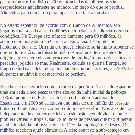
passam fome e 1 milhão e 300 mil toneladas de alimentos são
desperdiçadas anualmente no mundo, um terço do que se produz.
Alimentos para comer ou para jogar fora, esta é a questão.
No estado espanhol, de acordo com o Banco de Alimentos, são
jogados fora, a cada ano, 9 milhões de toneladas de alimentos em boas
condições. Na Europa este número aumenta para 89 milhões, de
acordo com um estudo da Comissão Europeia: 179 quilos por
habitante e por ano. Um número que, inclusive, seria muito superior se
o referido relatório incluísse também os resíduos de alimentos de
origem agrícola gerados no processo de produção, ou os descartes de
pescados jogados ao mar. Realmente, calcula-se que na Europa, ao
longo de toda a cadeia agroalimentar, do campo aos lares, até 50% dos
alimentos saudáveis e comestíveis se perdem.
Resíduos e desperdício contra a fome e a penúria. No estado espanhol,
uma em cada cinco pessoas vive abaixo da linha inicial da pobreza,
21% da população. E de acordo com o Instituto Nacional de
Estatística, em 2009 se calculava que mais de um milhão de pessoas
tinham dificuldades para comer o mínimo necessário. Nos dias de hoje,
independente dos números oficiais, a situação, sem dúvida, é muito
pior. Na União Europeia, são 79 milhões de pessoas que não superam
a linha inicial da pobreza, cerca de 15% da população. E destes, 16
milhões recebem ajuda alimentar. A crise converte a sub-cotação em