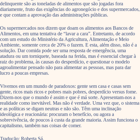
delinquente são as toneladas de alimentos que são jogadas fora
diariamente, fruto das exigências do agronegócio e dos supermercados,
e que contam a aprovação das administrações públicas.
Os supermercados nos dizem que doam os alimentos aos Bancos de
Alimentos, em uma tentativa de “lavar a cara”. Entretanto, de acordo
com um estudo do Ministério da Agricultura, Alimentação e Meio
Ambiente, somente cerca de 20% o fazem. E esta, além disso, não é a
solução. Dar comida pode ser uma resposta de emergência, uma
atadura ou um torniquete, baseada na ferida, mas é essencial chegar à
raiz do problema, às causas do desperdício, e questionar o modelo
agroalimentar pensado não para alimentar as pessoas, mas para dar
lucro a poucas empresas.
Vivemos em um mundo de paradoxos: gente sem casa e casas sem
gente, ricos mais ricos e pobres mais pobres, desperdício versus fome.
Dizem-nos que o mundo é assim e que é má sorte. Apresentam-nos a
realidade como inevitável. Mas não é verdade. Uma vez que, o sistema
e as políticas se digam neutras e não são. Têm uma inclinação
ideológica e reacionária: procuram o benefício, ou agora a
sobrevivência, de poucos à custa da grande maioria. Assim funciona o
capitalismo, também nas coisas de comer.
Tradução: Roberta Sá.