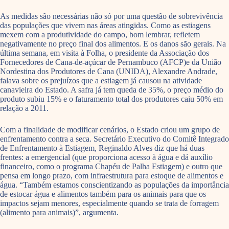
As medidas são necessárias não só por uma questão de sobrevivência
das populações que vivem nas áreas atingidas. Como as estiagens
mexem com a produtividade do campo, bom lembrar, refletem
negativamente no preço final dos alimentos. E os danos são gerais. Na
última semana, em visita à Folha, o presidente da Associação dos
Fornecedores de Cana-de-açúcar de Pernambuco (AFCP)e da União
Nordes­tina dos Produtores de Ca­na (UNIDA), Ale­xandre Andrade,
falava so­bre os prejuízos que a estiagem já cau­sou na atividade
canavieira do Estado. A safra já tem queda de 35%, o preço médio do
produto subiu 15% e o faturamento total dos produtores caiu 50% em
relação a 2011.
Com a finalidade de modificar cenários, o Estado criou um grupo de
enfrentamento contra a seca. Secretário Executivo do Comitê Integrado
de Enfrentamento à Estiagem, Reginaldo Alves diz que há duas
frentes: a emergencial (que proporciona acesso à água e dá auxílio
financeiro, como o programa Chapéu de Palha Estiagem) e outro que
pensa em longo prazo, com infraestrutura para estoque de alimentos e
água. “Também estamos conscientizando as populações da importância
de estocar água e alimentos também para os animais para que os
impactos sejam menores, especialmente quando se trata de forragem
(alimento para animais)”, argumenta.