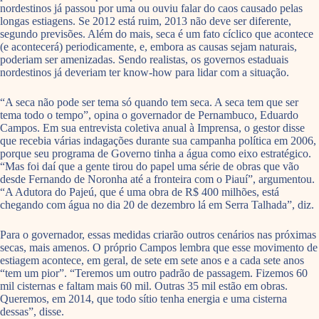
nordestinos já passou por uma ou ouviu falar do caos causado pelas
longas estiagens. Se 2012 está ruim, 2013 não deve ser diferente,
segundo previsões. Além do mais, seca é um fato cíclico que acontece
(e acontecerá) periodicamente, e, embora as causas sejam naturais,
poderiam ser amenizadas. Sen­do realistas, os governos estaduais
nordestinos já deveriam ter know-how para lidar com a situação.
“A seca não pode ser tema só quando tem seca. A seca tem que ser
tema todo o tempo”, opina o governador de Pernambuco, Eduardo
Campos. Em sua entrevista coletiva anual à Imprensa, o gestor disse
que recebia várias indagações durante sua campanha política em 2006,
porque seu programa de Governo tinha a água como eixo estratégico.
“Mas foi daí que a gente tirou do papel uma série de obras que vão
desde Fernando de Noronha até a fronteira com o Piauí”, argumentou.
“A Adutora do Pajeú, que é uma obra de R$ 400 milhões, está
chegando com água no dia 20 de dezembro lá em Serra Talhada”, diz.
Para o governador, essas medidas criarão outros cenários nas próximas
secas, mais amenos. O próprio Campos lembra que esse movimento de
estiagem acontece, em geral, de sete em sete anos e a cada sete anos
“tem um pior”. “Teremos um outro padrão de passagem. Fizemos 60
mil cisternas e faltam mais 60 mil. Outras 35 mil estão em obras.
Queremos, em 2014, que todo sítio tenha energia e uma cisterna
dessas”, disse.