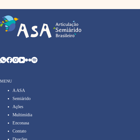
MENU
A ASA
Semiárido
Ações
Multimídia
Enconasa
Contato
Doações