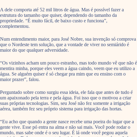
A dele comporta até 52 mil litros de água. Mas é possível fazer a
estrutura do tamanho que quiser, dependendo do tamanho da
propriedade. “É muito fácil, de baixo custo e funciona”,
complementou.
Num entendimento maior, para José Nobre, sua invenção só comprova
que o Nordeste tem solução, que a vontade de viver no semiárido é
maior do que qualquer adversidade.
“Os vizinhos acham um pouco estranho, mas todo mundo vê que não é
mentira minha, porque eles veem a água caindo, veem que eu utilizo a
água. Se alguém quiser é só chegar pra mim que eu ensino com o
maior prazer”, falou.
Perguntado sobre como surgiu essa ideia, ele fala que antes de tudo é
um apaixonado pela terra e pela água. Foi isso que o motivou a criar
suas próprias tecnologias. Sim, seu José não fez somente a irrigação
aérea, também fez seu próprio sistema para irrigação das hortas.
“Eu acho que quando a gente nasce recebe uma poeira do lugar que a
gente vive. Esse pó entra na alma e não sai mais. Você pode rodar o
mundo, mas sabe onde é o seu lugar. É lá onde você pegou aquela