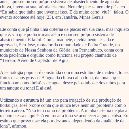
anos, apresentou seu próprio sistema de abastecimento de água da
chuva, inventou sua própria cisterna. Nem de placas, nem de plástico.
“Eu sabia que tinha que inventar isso. E dá muito certo, viu?”, falou. O
evento acontece até hoje (23), em Januária, Minas Gerais.
Ele conta que já tinha uma cisterna de placas em sua casa, mas inquieto
que é, viu que podia ir mais além e criar seu próprio sistema de
abastecimento. E lá foi. Com a maquete, devidamente testada e
aprovada, Seu José, morador da comunidade de Pedra Grande, no
município de Nossa Senhora da Glória, em Pernambuco, conta com
toda paciência e orgulho como funciona seu projeto chamado de
“Terreiro Aéreo de Captador de Água.
A tecnologia popular é construída com uma estrutura de madeira, lonas
fortes e canos grossos. A água da chuva cai na lona, da lona – que
funcionam como bolsões de água, desce pelos tubos e dos tubos para
um tanque ou tonel E aí está.
Utilizando a estrutura há um ano para irrigação de sua produção de
hortaliças, José Nobre conta que nunca teve nenhum problema com o
terreiro aéreo. “Não tem como dá problema. A minha cisterna de placa
rachou e essa daqui é só eu trocar a lona se acontecer alguma coisa. Eu
estimo que posso usar ela por dez anos, dependendo da qualidade da
lona”, afirmou.