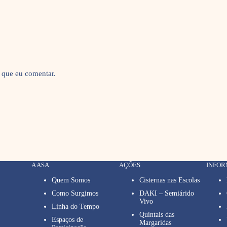
 que eu comentar.
A ASA
AÇÕES
INFO
Quem Somos
Cisternas nas Escolas
Como Surgimos
DAKI – Semiárido
Vivo
Linha do Tempo
Quintais das
Espaços de
Margaridas