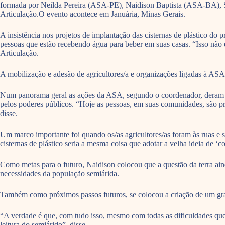
formada por Neilda Pereira (ASA-PE), Naidison Baptista (ASA-BA), Síl
Articulação.O evento acontece em Januária, Minas Gerais.
A insistência nos projetos de implantação das cisternas de plástico d
pessoas que estão recebendo água para beber em suas casas. “Isso não 
Articulação.
A mobilização e adesão de agricultores/a e organizações ligadas à ASA
Num panorama geral as ações da ASA, segundo o coordenador, deram ma
pelos poderes públicos. “Hoje as pessoas, em suas comunidades, são pr
disse.
Um marco importante foi quando os/as agricultores/as foram às ruas e se
cisternas de plástico seria a mesma coisa que adotar a velha ideia de ‘
Como metas para o futuro, Naidison colocou que a questão da terra ain
necessidades da população semiárida.
Também como próximos passos futuros, se colocou a criação de um gran
“A verdade é que, com tudo isso, mesmo com todas as dificuldades qu
leitura do semiárido”, disse.