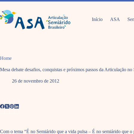
Pular
para
o
conteúdo
Início
ASA
Sem
Home
Mesa debate desafios, conquistas e próximos passos da Articulação no 
26 de novembro de 2012
Com o tema “É no Semiárido que a vida pulsa – É no semiárido que o p