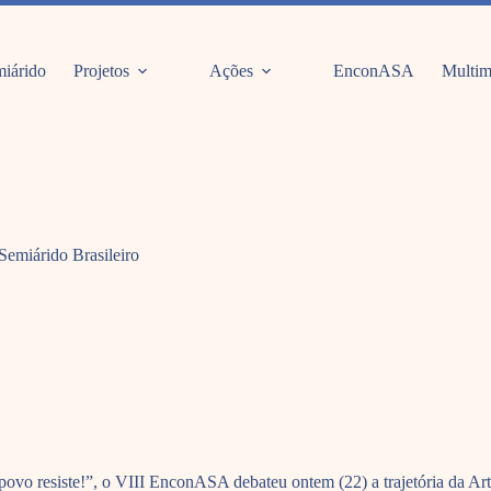
iárido
Projetos
Ações
EnconASA
Multim
Semiárido Brasileiro
ovo resiste!”, o VIII EnconASA debateu ontem (22) a trajetória da Ar