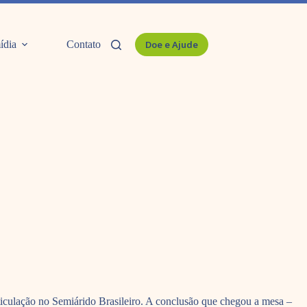
ídia
Contato
Doe e Ajude
ticulação no Semiárido Brasileiro. A conclusão que chegou a mesa –