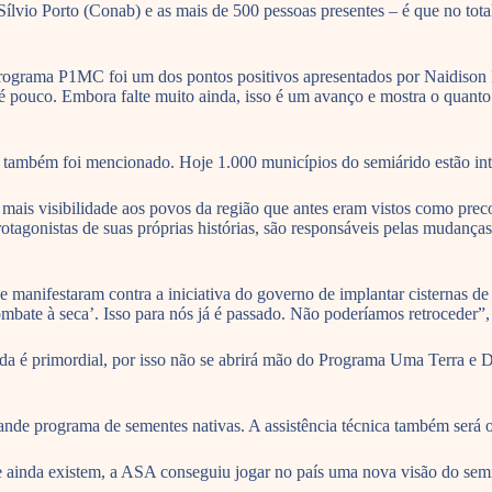
vio Porto (Conab) e as mais de 500 pessoas presentes – é que no total
o programa P1MC foi um dos pontos positivos apresentados por Naidison 
é pouco. Embora falte muito ainda, isso é um avanço e mostra o quanto
 também foi mencionado. Hoje 1.000 municípios do semiárido estão inte
is visibilidade aos povos da região que antes eram vistos como preco
otagonistas de suas próprias histórias, são responsáveis pelas mudança
 manifestaram contra a iniciativa do governo de implantar cisternas de 
combate à seca’. Isso para nós já é passado. Não poderíamos retroceder”
da é primordial, por isso não se abrirá mão do Programa Uma Terra e D
de programa de sementes nativas. A assistência técnica também será o
e ainda existem, a ASA conseguiu jogar no país uma nova visão do sem