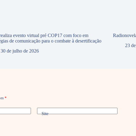
ealiza evento virtual pré COP17 com foco em
Radionovela
tégias de comunicação para o combate à desertificação
23 de
30 de julho de 2026
com
*
Site