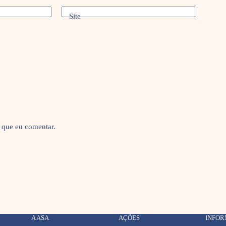
Site
 que eu comentar.
A ASA
AÇÕES
INFO