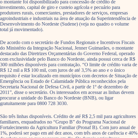
o montante foi disponibilizado para concessão de crédito de
investimento, capital de giro e custeio agrícola e pecuário para
produtores rurais, comerciantes, prestadores de serviços, empresas
agroindustriais e industriais na área de atuação da Superintendência de
Desenvolvimento do Nordeste (Sudene) (veja no quadro o volume
total já movimentado).
De acordo com o secretário de Fundos Regionais e Incentivos Fiscais
do Ministério da Integração Nacional, Jenner Guimarães, o montante
destacado das Diretrizes Orçamentárias do Governo Federal, operado
com exclusividade pelo Banco do Nordeste, ainda possui cerca de R$
300 milhões disponíveis para contratação. “O limite de crédito varia de
R$ 12 mil a R$ 100 mil, com juros de até 3,5% ao ano e o único
requisito é estar localizado em municípios com decretos de Situação de
Emergência ou Estado de Calamidade Pública reconhecidos pela
Secretaria Nacional de Defesa Civil, a partir de 1º de dezembro de
2011”, disse o secretário. Os interessados em acessar as linhas devem
procurar a unidade do Banco do Nordeste (BNB), ou ligar
gratuitamente para 0800 728 3030.
São três linhas disponíveis. Crédito de até R$ 2,5 mil para agricultores
familiares, enquadrados no “Grupo B” do Programa Nacional de
Fortalecimento da Agricultura Familiar (Pronaf B). Com juro anual de
1%, poderá ser pago em até dez anos, com três anos de carência e 40%