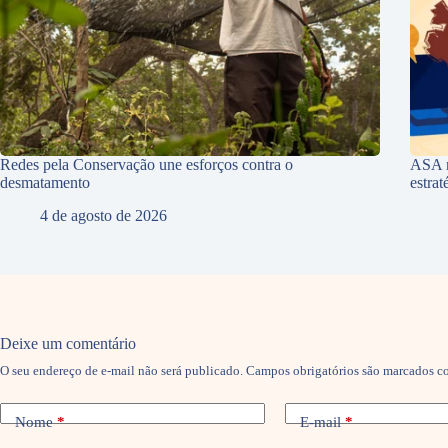
Redes pela Conservação une esforços contra o
ASA r
desmatamento
estra
4 de agosto de 2026
Deixe um comentário
O seu endereço de e-mail não será publicado.
Campos obrigatórios são marcados 
Nome
*
E-mail
*