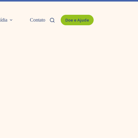
ídia
Contato
Doe e Ajude