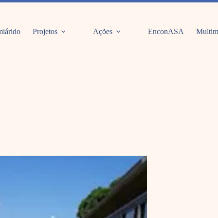
iárido
Projetos
Ações
EnconASA
Multim