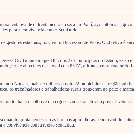
na tentativa de enfrentamento da seca no Piauí, agricultores e agricult
antes para a convivência com o Semiárido.
s gestores estaduais, no Centro Diocesano de Picos. O objetivo é encam
Defesa Civil apontam que 184, dos 224 municípios do Estado, estão em
produção de alimentos é estimada em 85%”, afirma o coordenador do 
mundo Nonato, mais de mil pessoas de 22 municípios da região sul do 
eca, os trabalhadores e trabalhadoras rurais trouxeram no peito a marc
verno tenha bons olhos e enxergue as necessidades do povo, fazendo al
árido, juntamente com as famílias agricultoras, têm discutido soluçõ
ra a convivência com a região semiárida.