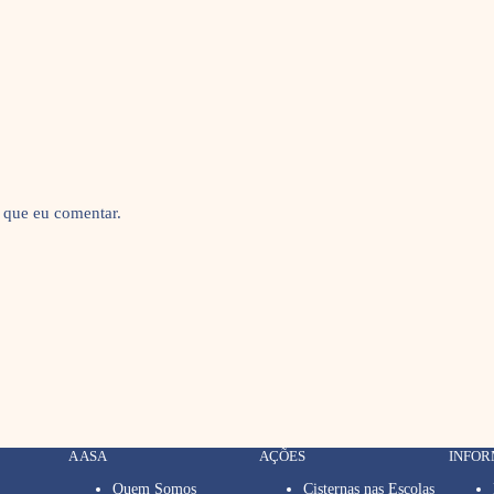
 que eu comentar.
A ASA
AÇÕES
INFO
Quem Somos
Cisternas nas Escolas