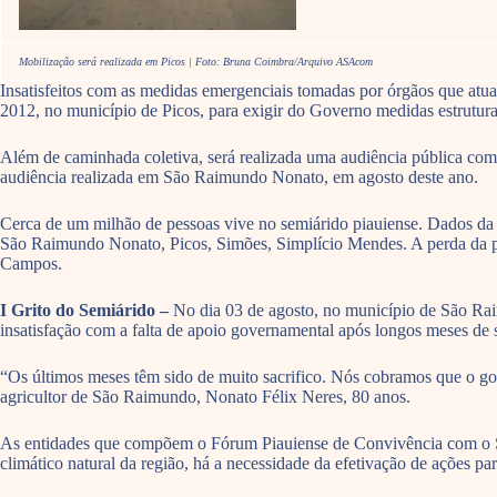
Mobilização será realizada em Picos | Foto: Bruna Coimbra/Arquivo ASAcom
Insatisfeitos com as medidas emergenciais tomadas por órgãos que atuam 
2012, no município de Picos, para exigir do Governo medidas estrutur
Além de caminhada coletiva, será realizada uma audiência pública com o
audiência realizada em São Raimundo Nonato, em agosto deste ano.
Cerca de um milhão de pessoas vive no semiárido piauiense. Dados da 
São Raimundo Nonato, Picos, Simões, Simplício Mendes. A perda da 
Campos.
I Grito do Semiárido –
No dia 03 de agosto, no município de São Rai
insatisfação com a falta de apoio governamental após longos meses de s
“Os últimos meses têm sido de muito sacrifico. Nós cobramos que o go
agricultor de São Raimundo, Nonato Félix Neres, 80 anos.
As entidades que compõem o Fórum Piauiense de Convivência com o Semi
climático natural da região, há a necessidade da efetivação de ações pa