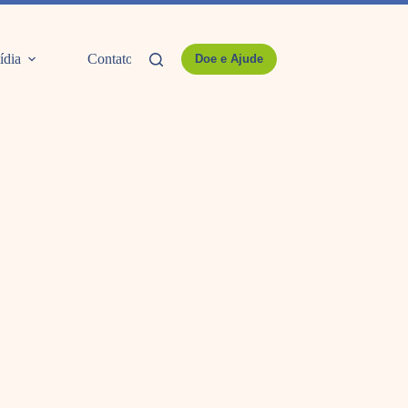
ídia
Contato
Doe e Ajude