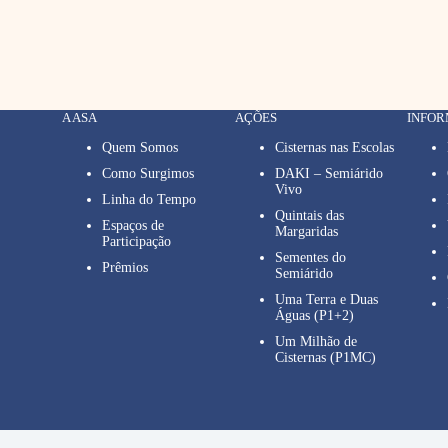
A ASA
AÇÕES
INFO
Quem Somos
Cisternas nas Escolas
Como Surgimos
DAKI – Semiárido
Vivo
Linha do Tempo
Quintais das
Espaços de
Margaridas
Participação
Sementes do
Prêmios
Semiárido
Uma Terra e Duas
Águas (P1+2)
Um Milhão de
Cisternas (P1MC)