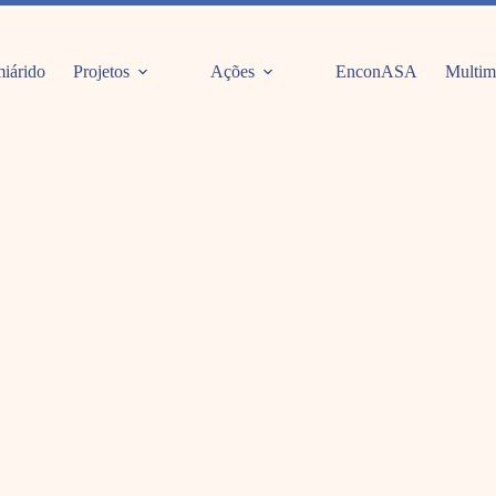
iárido
Projetos
Ações
EnconASA
Multim