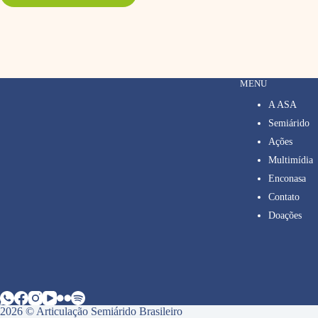
MENU
A ASA
Semiárido
Ações
Multimídia
Enconasa
Contato
Doações
2026 © Articulação Semiárido Brasileiro