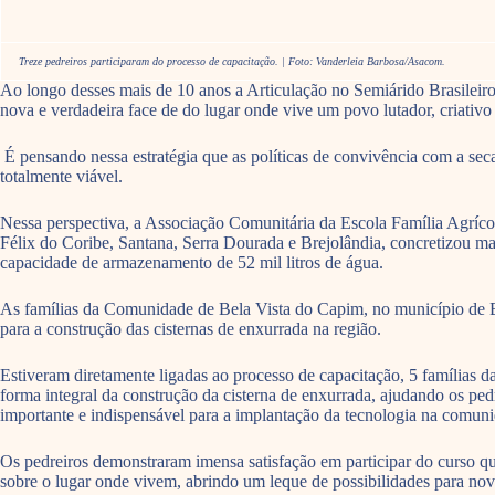
Treze pedreiros participaram do processo de capacitação. | Foto: Vanderleia Barbosa/Asacom.
Ao longo desses mais de 10 anos a Articulação no Semiárido Brasilei
nova e verdadeira face de do lugar onde vive um povo lutador, criativ
É pensando nessa estratégia que as políticas de convivência com a sec
totalmente viável.
Nessa perspectiva, a Associação Comunitária da Escola Família Agríco
Félix do Coribe, Santana, Serra Dourada e Brejolândia, concretizou ma
capacidade de armazenamento de 52 mil litros de água.
As famílias da Comunidade de Bela Vista do Capim, no município de Br
para a construção das cisternas de enxurrada na região.
Estiveram diretamente ligadas ao processo de capacitação, 5 famílias 
forma integral da construção da cisterna de enxurrada, ajudando os ped
importante e indispensável para a implantação da tecnologia na comun
Os pedreiros demonstraram imensa satisfação em participar do curso q
sobre o lugar onde vivem, abrindo um leque de possibilidades para nov