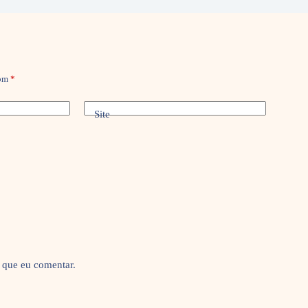
com
*
Site
 que eu comentar.