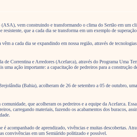
ro (ASA), vem construindo e transformando o clima do Sertão em um cl
o e resistente, que a cada dia se transforma em um exemplo de superaçã
a vêm a cada dia se expandindo em nossa região, através de tecnologia
la de Correntina e Arredores (Acefarca), através do Programa Uma Ter
is uma ação importante: a capacitação de pedreiros para a construção d
ejolândia (Bahia), acolheram de 26 de setembro a 05 de outubro, uma 
da comunidade, que acolheram os pedreiros e a equipe da Acefarca. Essa
reiros, carregando materiais, fazendo os acabamentos dos buracos, assi
idade.
ue é acompanhado de aprendizado, vivências e muitas descobertas. Atra
as convivências em um Semiárido politizado e possível.