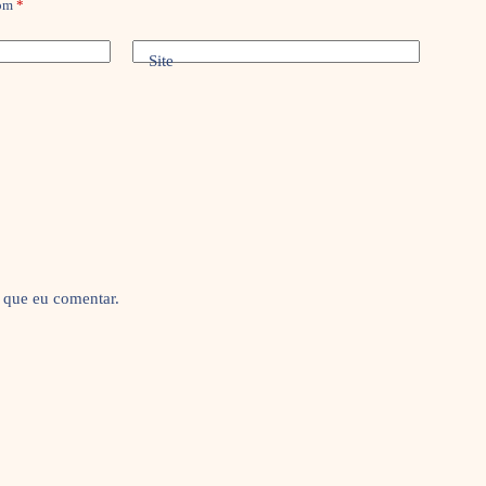
com
*
Site
 que eu comentar.