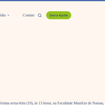
ídia
Contato
Doe e Ajude
óxima sexta-feira (19), às 13 horas, na Faculdade Maurício de Nassau,