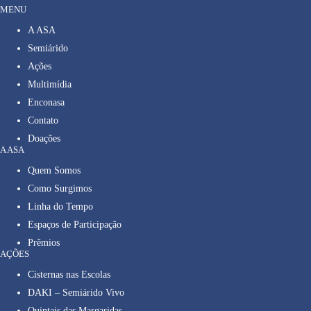
MENU
A ASA
Semiárido
Ações
Multimídia
Enconasa
Contato
Doações
A ASA
Quem Somos
Como Surgimos
Linha do Tempo
Espaços de Participação
Prêmios
AÇÕES
Cisternas nas Escolas
DAKI – Semiárido Vivo
Quintais das Margaridas