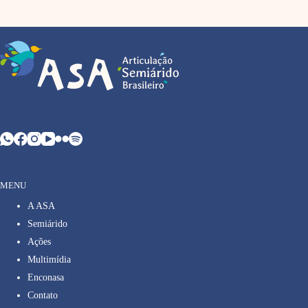
MENU
A ASA
Semiárido
Ações
Multimídia
Enconasa
Contato