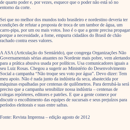
de quarto poder e, por vezes, esquece que o poder não está só no
entorno da corte.
Sei que no melhor dos mundos todo brasileiro e nordestino deveria ter
condições de refutar a proposta de troca de um tambor de água, um
carro-pipa, por um ou mais votos. Isso é o que a gente precisa propagar
porque a necessidade, a fome, empurra cidadãos do Brasil de chão
rachado contra esses valores.
A ASA (Articulação do Semiárido), que congrega Organizações Não
Governamentais sérias atuantes no Nordeste mais pobre, vem alertando
para a prática abusiva usada por políticos. Usa comunicadores iguais a
seu Luiz Rosas. Chegou a sugerir ao Ministério do Desenvolvimento
Social a campanha “Não troque seu voto por água”. Devo dizer: Tem
meu apoio. Não é nada junto da indústria da seca, abastecida por
máquinas espalhadas por centenas de quilômetros. Para derrubá-la será
preciso que a campanha sensibilize nossa indústria – centenas de
colegas repórteres, editores e patrões. E que a gente comece por
discutir o encolhimento das equipes de sucursais e seus prejuízos para
períodos eleitorais e suas entre safras.
Fonte: Revista Imprensa – edição agosto de 2012