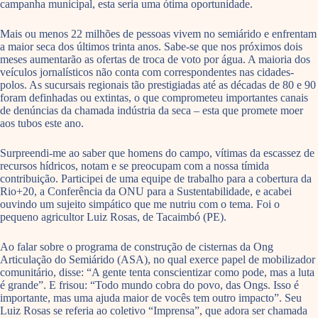
campanha municipal, esta seria uma ótima oportunidade.
Mais ou menos 22 milhões de pessoas vivem no semiárido e enfrentam
a maior seca dos últimos trinta anos. Sabe-se que nos próximos dois
meses aumentarão as ofertas de troca de voto por água. A maioria dos
veículos jornalísticos não conta com correspondentes nas cidades-
polos. As sucursais regionais tão prestigiadas até as décadas de 80 e 90
foram definhadas ou extintas, o que comprometeu importantes canais
de denúncias da chamada indústria da seca – esta que promete moer
aos tubos este ano.
Surpreendi-me ao saber que homens do campo, vítimas da escassez de
recursos hídricos, notam e se preocupam com a nossa tímida
contribuição. Participei de uma equipe de trabalho para a cobertura da
Rio+20, a Conferência da ONU para a Sustentabilidade, e acabei
ouvindo um sujeito simpático que me nutriu com o tema. Foi o
pequeno agricultor Luiz Rosas, de Tacaimbó (PE).
Ao falar sobre o programa de construção de cisternas da Ong
Articulação do Semiárido (ASA), no qual exerce papel de mobilizador
comunitário, disse: “A gente tenta conscientizar como pode, mas a luta
é grande”. E frisou: “Todo mundo cobra do povo, das Ongs. Isso é
importante, mas uma ajuda maior de vocês tem outro impacto”. Seu
Luiz Rosas se referia ao coletivo “Imprensa”, que adora ser chamada