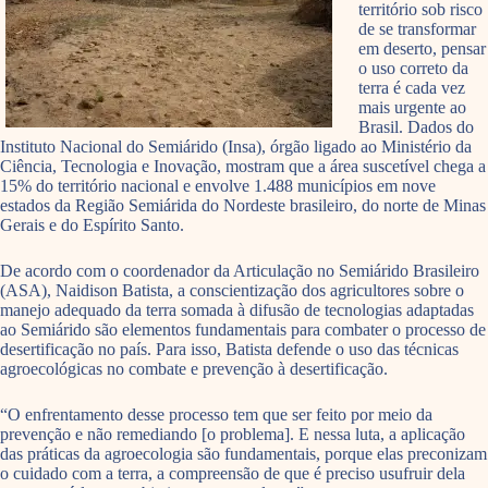
território sob risco
de se transformar
em deserto, pensar
o uso correto da
terra é cada vez
mais urgente ao
Brasil. Dados do
Instituto Nacional do Semiárido (Insa), órgão ligado ao Ministério da
Ciência, Tecnologia e Inovação, mostram que a área suscetível chega a
15% do território nacional e envolve 1.488 municípios em nove
estados da Região Semiárida do Nordeste brasileiro, do norte de Minas
Gerais e do Espírito Santo.
De acordo com o coordenador da Articulação no Semiárido Brasileiro
(ASA), Naidison Batista, a conscientização dos agricultores sobre o
manejo adequado da terra somada à difusão de tecnologias adaptadas
ao Semiárido são elementos fundamentais para combater o processo de
desertificação no país. Para isso, Batista defende o uso das técnicas
agroecológicas no combate e prevenção à desertificação.
“O enfrentamento desse processo tem que ser feito por meio da
prevenção e não remediando [o problema]. E nessa luta, a aplicação
das práticas da agroecologia são fundamentais, porque elas preconizam
o cuidado com a terra, a compreensão de que é preciso usufruir dela