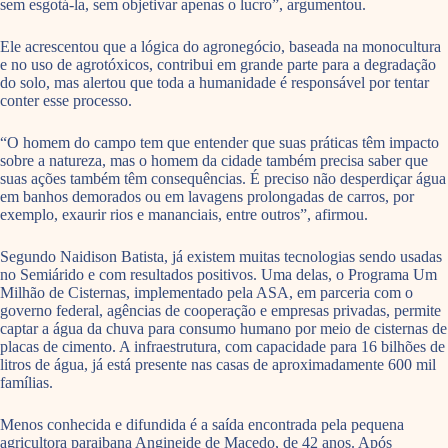
sem esgotá-la, sem objetivar apenas o lucro”, argumentou.
Ele acrescentou que a lógica do agronegócio, baseada na monocultura
e no uso de agrotóxicos, contribui em grande parte para a degradação
do solo, mas alertou que toda a humanidade é responsável por tentar
conter esse processo.
“O homem do campo tem que entender que suas práticas têm impacto
sobre a natureza, mas o homem da cidade também precisa saber que
suas ações também têm consequências. É preciso não desperdiçar água
em banhos demorados ou em lavagens prolongadas de carros, por
exemplo, exaurir rios e mananciais, entre outros”, afirmou.
Segundo Naidison Batista, já existem muitas tecnologias sendo usadas
no Semiárido e com resultados positivos. Uma delas, o Programa Um
Milhão de Cisternas, implementado pela ASA, em parceria com o
governo federal, agências de cooperação e empresas privadas, permite
captar a água da chuva para consumo humano por meio de cisternas de
placas de cimento. A infraestrutura, com capacidade para 16 bilhões de
litros de água, já está presente nas casas de aproximadamente 600 mil
famílias.
Menos conhecida e difundida é a saída encontrada pela pequena
agricultora paraibana Angineide de Macedo, de 42 anos. Após