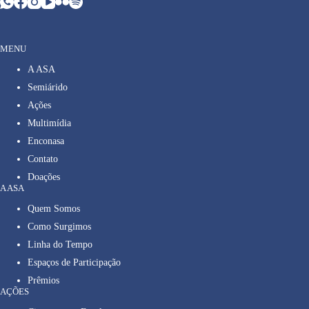
MENU
A ASA
Semiárido
Ações
Multimídia
Enconasa
Contato
Doações
A ASA
Quem Somos
Como Surgimos
Linha do Tempo
Espaços de Participação
Prêmios
AÇÕES