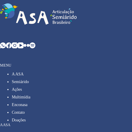
MENU
A ASA
Semiárido
Ações
Multimídia
Enconasa
Contato
Doações
A ASA