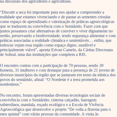
na discussão dos agricultores e agricultoras.
“Discutir a seca foi importante para nos ajudar a compreender a
realidade que estamos vivenciando e de pautar as sementes crioulas
como espaço de aprendizado e valorização de práticas agroecológicas
que se traduzem na convivência com o Semiárido. Fazer com que
juntos possamos criar alternativas de conviver e viver dignamente no
sertão, preservando a biodiversidade, tendo segurança alimentar e com
práticas associadas a realidade climática e sustentáveis… enfim, que
todos/as vejam essa região como espaço digno, saudável e
principalmente viável”, aponta Erivan Camelo, da Cáritas Diocesana
de Sobral, uma das instituições que compõem a RIS.
O encontro contou com a participação de 70 pessoas, sendo 39
homens, 31 mulheres e com destaque para a presença de 21 jovens de
diversos municípios da região que se juntaram em torno da mística dos
povos do semiárido, afinal: “O Nordeste é a terra prometida aos
nordestinos.”
No encontro, foram apresentadas diversas tecnologias sociais de
convivência com o Semiárido: cisterna calçadão, barragem
subterrânea, mandala, roçado ecológico e a Escola de Vivência
Agroecológica que desenvolve o projeto “De volta a floresta para o
meu quintal” com várias pessoas da comunidade. A visita às