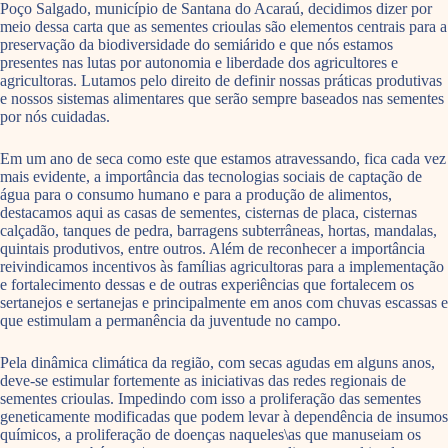
Poço Salgado, município de Santana do Acaraú, decidimos dizer por
meio dessa carta que as sementes crioulas são elementos centrais para a
preservação da biodiversidade do semiárido e que nós estamos
presentes nas lutas por autonomia e liberdade dos agricultores e
agricultoras. Lutamos pelo direito de definir nossas práticas produtivas
e nossos sistemas alimentares que serão sempre baseados nas sementes
por nós cuidadas.
Em um ano de seca como este que estamos atravessando, fica cada vez
mais evidente, a importância das tecnologias sociais de captação de
água para o consumo humano e para a produção de alimentos,
destacamos aqui as casas de sementes, cisternas de placa, cisternas
calçadão, tanques de pedra, barragens subterrâneas, hortas, mandalas,
quintais produtivos, entre outros. Além de reconhecer a importância
reivindicamos incentivos às famílias agricultoras para a implementação
e fortalecimento dessas e de outras experiências que fortalecem os
sertanejos e sertanejas e principalmente em anos com chuvas escassas e
que estimulam a permanência da juventude no campo.
Pela dinâmica climática da região, com secas agudas em alguns anos,
deve-se estimular fortemente as iniciativas das redes regionais de
sementes crioulas. Impedindo com isso a proliferação das sementes
geneticamente modificadas que podem levar à dependência de insumos
químicos, a proliferação de doenças naqueles\as que manuseiam os