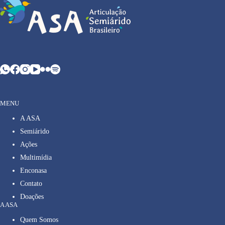
MENU
A ASA
Semiárido
Ações
Multimídia
Enconasa
Contato
Doações
A ASA
Quem Somos