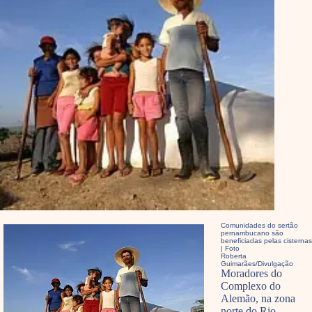
Comunidades do sertão
pernambucano são
beneficiadas pelas cisternas
| Foto
Roberta
Guimarães/Divulgação
Moradores do
Complexo do
Alemão, na zona
norte do Rio,