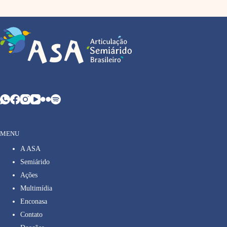
MENU
A ASA
Semiárido
Ações
Multimídia
Enconasa
Contato