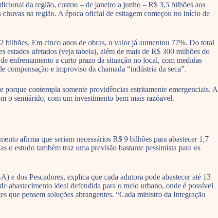
cional da região, custou – de janeiro a junho – R$ 3,5 bilhões aos
s chuvas na região. A época oficial de estiagem começou no início de
2 bilhões. Em cinco anos de obras, o valor já aumentou 77%. Do total
es estados afetados (veja tabela), além de mais de R$ 300 milhões do
de enfrentamento a curto prazo da situação no local, com medidas
ca de compensação e improviso da chamada “indústria da seca”.
nte porque contempla somente providências estritamente emergenciais. A
a com o semiárido, com um investimento bem mais razóavel.
nto afirma que seriam necessários R$ 9 bilhões para abastecer 1,7
as o estudo também traz uma previsão bastante pessimista para os
) e dos Pescadores, explica que cada adutora pode abastecer até 13
 de abastecimento ideal defendida para o meio urbano, onde é possível
antes que pensem soluções abrangentes. “Cada ministro da Integração