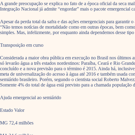
A grande preocupação se explica no fato de a época oficial da seca ma
Integração Nacional já admite “engordar” mais o pacote emergencial cas
Apesar da perda total da safra e das ações emergenciais para garantir 
“Não temos notícias de mortalidade como em outras épocas, bem como m
simples. Mas, infelizmente, por enquanto ainda dependemos desse tipo 
Transposição em curso
Considerada a maior obra pública em execução no Brasil nos últimos an
só levarão água a três estados nordestinos: Paraíba, Ceará e Rio Gra
concluído e a nova previsão para o término é 2015. Ainda há, inclusive
meta de universalização do acesso à água até 2016 e também usada como
semiárido brasileiro. Porém, segundo o cientista social Roberto Malvez
Somente 4% do total de água está previsto para a chamada população d
Ajuda emergencial ao semiárido
Estado Valor
MG 72,4 milhões