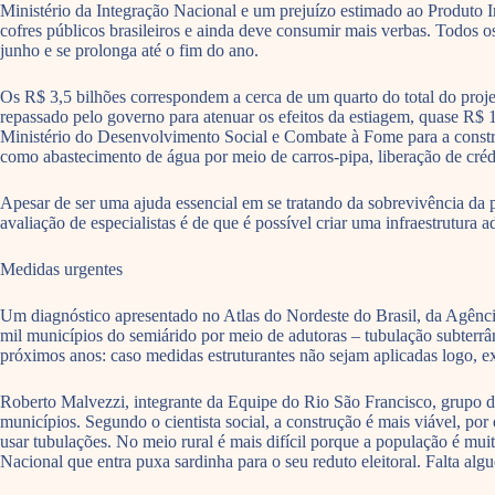
Ministério da Integração Nacional e um prejuízo estimado ao Produto In
cofres públicos brasileiros e ainda deve consumir mais verbas. Todos o
junho e se prolonga até o fim do ano.
Os R$ 3,5 bilhões correspondem a cerca de um quarto do total do proje
repassado pelo governo para atenuar os efeitos da estiagem, quase R$ 1
Ministério do Desenvolvimento Social e Combate à Fome para a constru
como abastecimento de água por meio de carros-pipa, liberação de crédi
Apesar de ser uma ajuda essencial em se tratando da sobrevivência da p
avaliação de especialistas é de que é possível criar uma infraestrutur
Medidas urgentes
Um diagnóstico apresentado no Atlas do Nordeste do Brasil, da Agênc
mil municípios do semiárido por meio de adutoras – tubulação subterrâ
próximos anos: caso medidas estruturantes não sejam aplicadas logo, ex
Roberto Malvezzi, integrante da Equipe do Rio São Francisco, grupo d
municípios. Segundo o cientista social, a construção é mais viável, po
usar tubulações. No meio rural é mais difícil porque a população é muit
Nacional que entra puxa sardinha para o seu reduto eleitoral. Falta al