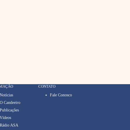
RMAÇÃO
CONTATO
Notícias
Fale Conosco
O Candeeiro
Publicações
Vídeos
Rádio ASA