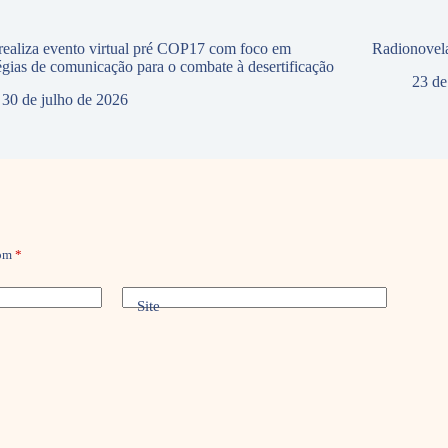
ealiza evento virtual pré COP17 com foco em
Radionovela
tégias de comunicação para o combate à desertificação
23 de
30 de julho de 2026
com
*
Site