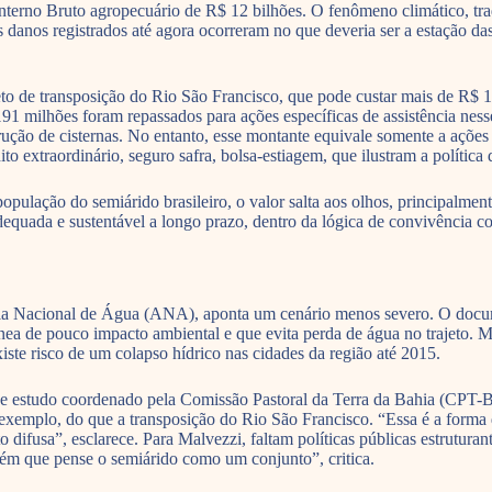
terno Bruto agropecuário de R$ 12 bilhões. O fenômeno climático, tradi
s danos registrados até agora ocorreram no que deveria ser a estação da
to de transposição do Rio São Francisco, que pode custar mais de R$ 1
91 milhões foram repassados para ações específicas de assistência ness
ção de cisternas. No entanto, esse montante equivale somente a ações 
to extraordinário, seguro safra, bolsa-estiagem, que ilustram a políti
opulação do semiárido brasileiro, o valor salta aos olhos, principalme
a adequada e sustentável a longo prazo, dentro da lógica de convivênci
ia Nacional de Água (ANA), aponta um cenário menos severo. O docume
nea de pouco impacto ambiental e que evita perda de água no trajeto. M
iste risco de um colapso hídrico nas cidades da região até 2015.
e estudo coordenado pela Comissão Pastoral da Terra da Bahia (CPT-BA
r exemplo, do que a transposição do Rio São Francisco. “Essa é a forma
o difusa”, esclarece. Para Malvezzi, faltam políticas públicas estrutur
guém que pense o semiárido como um conjunto”, critica.