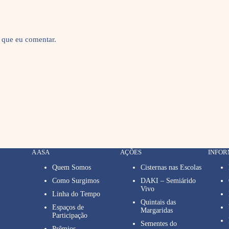
 que eu comentar.
A ASA
AÇÕES
INFO
Quem Somos
Cisternas nas Escolas
Como Surgimos
DAKI – Semiárido
Vivo
Linha do Tempo
Quintais das
Espaços de
Margaridas
Participação
Sementes do
Prêmios