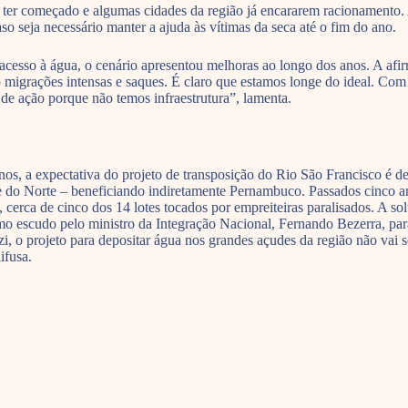
l ter começado e algumas cidades da região já encararem racionamento.
o seja necessário manter a ajuda às vítimas da seca até o fim do ano.
o acesso à água, o cenário apresentou melhoras ao longo dos anos. A af
igrações intensas e saques. É claro que estamos longe do ideal. Com 
de ação porque não temos infraestrutura”, lamenta.
os, a expectativa do projeto de transposição do Rio São Francisco é de
nde do Norte – beneficiando indiretamente Pernambuco. Passados cinco 
, cerca de cinco dos 14 lotes tocados por empreiteiras paralisados. A s
 escudo pelo ministro da Integração Nacional, Fernando Bezerra, para r
zi, o projeto para depositar água nos grandes açudes da região não vai 
ifusa.