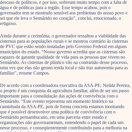
descaso de políticos, e por isso, sofreram muito tempo com a falta de
água e de políticas para a região. Esse tempo acabou, pois o
governador tem se mostrado sensível aos problemas do nosso povo e
sei que ele leva o Semiárido no coração”, conclui, emocionado, o
religioso.
Ainda durante a cerimônia, o governador ressaltou a viabilidade das
cisternas para as populações rurais e se mostrou contrário às cisternas
de PVC que estão sendo instaladas pelo Governo Federal em alguns
municípios do estado. “Nosso governo acredita que as cisternas são
capazes de garantir qualidade de vida para as pessoas que vivem no
Semiárido. As cisternas de plástico vão na contramão desse processo,
uma vez que elas não geram renda local e não traz autonomia para as
famílias”, resume Campos.
De acordo com a coordenadora executiva da ASA-PE, Neilda Pereira,
o projeto é um conquista da agricultura familiar, além de ser um passo
importante para a consolidação das ações de convivência com o
Semiárido. “Este evento representa um momento histórico na
caminhada da ASA-PE, pois de forma concreta estamos mostrando
que é possível desenvolver uma política de convivência com o
Semiárido pernambucano, em uma parceria entre estado e
organizações não governamentais, entendendo o papel de cada um
nesse processo, e conseqüentemente contribuindo para a melhoria na