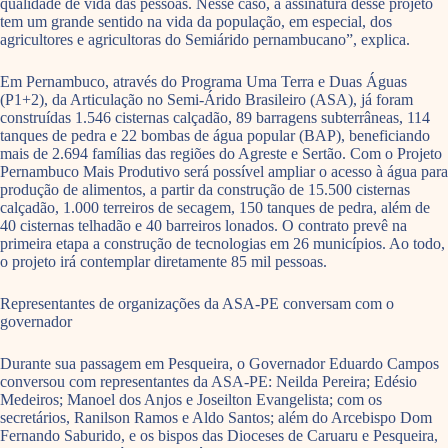
qualidade de vida das pessoas. Nesse caso, a assinatura desse projeto
tem um grande sentido na vida da população, em especial, dos
agricultores e agricultoras do Semiárido pernambucano”, explica.
Em Pernambuco, através do Programa Uma Terra e Duas Águas
(P1+2), da Articulação no Semi-Árido Brasileiro (ASA), já foram
construídas 1.546 cisternas calçadão, 89 barragens subterrâneas, 114
tanques de pedra e 22 bombas de água popular (BAP), beneficiando
mais de 2.694 famílias das regiões do Agreste e Sertão. Com o Projeto
Pernambuco Mais Produtivo será possível ampliar o acesso à água para
produção de alimentos, a partir da construção de 15.500 cisternas
calçadão, 1.000 terreiros de secagem, 150 tanques de pedra, além de
40 cisternas telhadão e 40 barreiros lonados. O contrato prevê na
primeira etapa a construção de tecnologias em 26 municípios. Ao todo,
o projeto irá contemplar diretamente 85 mil pessoas.
Representantes de organizações da ASA-PE conversam com o
governador
Durante sua passagem em Pesqueira, o Governador Eduardo Campos
conversou com representantes da ASA-PE: Neilda Pereira; Edésio
Medeiros; Manoel dos Anjos e Joseilton Evangelista; com os
secretários, Ranilson Ramos e Aldo Santos; além do Arcebispo Dom
Fernando Saburido, e os bispos das Dioceses de Caruaru e Pesqueira,