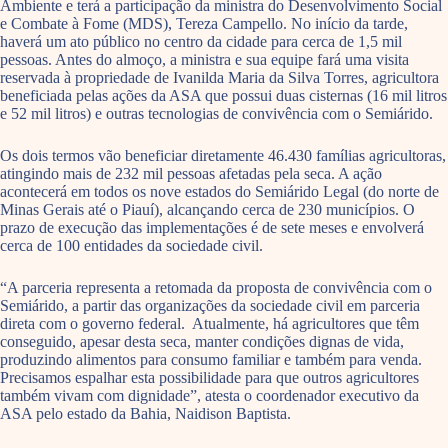
Ambiente e terá a participação da ministra do Desenvolvimento Social
e Combate à Fome (MDS), Tereza Campello. No início da tarde,
haverá um ato público no centro da cidade para cerca de 1,5 mil
pessoas. Antes do almoço, a ministra e sua equipe fará uma visita
reservada à propriedade de Ivanilda Maria da Silva Torres, agricultora
beneficiada pelas ações da ASA que possui duas cisternas (16 mil litros
e 52 mil litros) e outras tecnologias de convivência com o Semiárido.
Os dois termos vão beneficiar diretamente 46.430 famílias agricultoras,
atingindo mais de 232 mil pessoas afetadas pela seca. A ação
acontecerá em todos os nove estados do Semiárido Legal (do norte de
Minas Gerais até o Piauí), alcançando cerca de 230 municípios. O
prazo de execução das implementações é de sete meses e envolverá
cerca de 100 entidades da sociedade civil.
“A parceria representa a retomada da proposta de convivência com o
Semiárido, a partir das organizações da sociedade civil em parceria
direta com o governo federal. Atualmente, há agricultores que têm
conseguido, apesar desta seca, manter condições dignas de vida,
produzindo alimentos para consumo familiar e também para venda.
Precisamos espalhar esta possibilidade para que outros agricultores
também vivam com dignidade”, atesta o coordenador executivo da
ASA pelo estado da Bahia, Naidison Baptista.