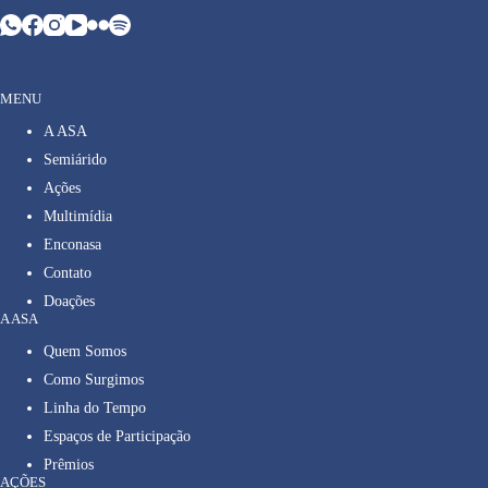
MENU
A ASA
Semiárido
Ações
Multimídia
Enconasa
Contato
Doações
A ASA
Quem Somos
Como Surgimos
Linha do Tempo
Espaços de Participação
Prêmios
AÇÕES