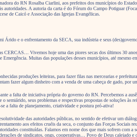
rnadora do RN Rosalba Ciarlini, aos prefeitos dos municípios do Estad
s autoridades. A autoria da carta é do Fórum do Campo Potiguar (Foc
cese de Caicó e Associação das Igrejas Evangélicas.
o e o enfrentamento da SECA, sua indústria e seus (des)governo
s CERCAS… Vivemos hoje uma das piores secas dos últimos 30 anos de 
de Emergência. Muitas das populações desses municípios, até mesmo em 
ecidas produções leiteiras, para fazer filas nas mercearias e prefeituras 
 tentam fazer algum dinheiro com a venda de uma cabeça de gado, por u
e a falta de iniciativa própria do governo do RN. Percebemos a ausên
e o semiárido, seus problemas e respectivas propostas de soluções às re
e a falta de planejamento, criatividade e postura pró-ativa!
olutividade das autoridades públicas, no sentido de efetivar um diálog
 enfrentamento aos efeitos cruéis da seca, o conjunto das Forças Soci
s autoridades constituídas. Falamos em nome dos que mais sofrem com
s, federações de sindicatos, ongs, cooperativas… Povo de Deus calejado 