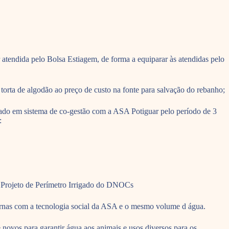
atendida pelo Bolsa Estiagem, de forma a equiparar às atendidas pelo
 torta de algodão ao preço de custo na fonte para salvação do rebanho;
ado em sistema de co-gestão com a ASA Potiguar pelo período de 3
:
e Projeto de Perímetro Irrigado do DNOCs
sternas com a tecnologia social da ASA e o mesmo volume d água.
 novos para garantir água aos animais e usos diversos para os