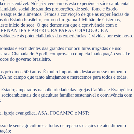
da e sustentável. Nós já vivenciamos esta experiência sócio-ambiental
calamidade social de grandes proporções, de sede, fome e êxodo
o e saques de alimentos. Temos a convicção de que as experiências de
cas do Estado brasileiro, como o Programa 1 Milhão de Cisternas,
deste início de seca. O que demonstra que a convivência com o
 DOS GOVERNANTES E ABERTURA PARA O DIÁLOGO E A
dades e às potencialidades das experiências já vividas por este povo.
onistas e excludentes das grandes monoculturas irrigadas de uso
Cs para a Chapada do Apodi, comprova a completa inadequação social e
ocos do governo brasileiro.
elos próximos 500 anos. É muito importante destacar nesse momento
VIDA no campo que tanto almejamos e merecemos para todos e todas.
 Estado; amparados na solidariedade das Igrejas Católica e Evangélica
 socioambientais de agricultura familiar sustentável e convivência com
:
ólica, igreja evangélica, ASA, FOCAMPO e MST;
o de seus agricultores a todos os repasses e ações de atendimento
tação;