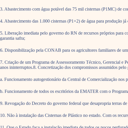
3. Abastecimento com água potável das 75 mil cisternas (P1MC) de co
4. Abastecimento das 1.000 cisternas (P1+2) de água para produção já 
5. Liberação imediata pelo governo do RN de recursos próprios para co
garantia safra;
6. Disponibilização pela CONAB para os agricultores familiares de um k
7. Criação de um Programa de Assessoramento Técnico, Gerencial e Pe
anos ininterruptos.8. Concretização dos compromissos assumidos pelo 
a. Funcionamento autogestionário da Central de Comercialização nos 
b. Funcionamento de todos os escritórios da EMATER com o Program
9. Revogação do Decreto do governo federal que desapropria terras de
10. Não à instalação das Cisternas de Plástico no estado. Com os recur
11. Que o Estado faça a instalação imediata de todos os poços perfurad