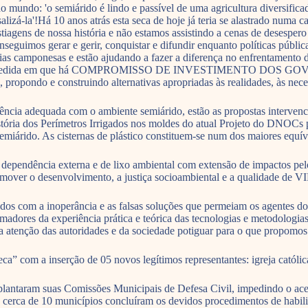
o mundo: 'o semiárido é lindo e passível de uma agricultura diversifica
lizá-la'!Há 10 anos atrás esta seca de hoje já teria se alastrado numa 
tiagens de nossa história e não estamos assistindo a cenas de desesper
seguimos gerar e gerir, conquistar e difundir enquanto políticas públi
ias camponesas e estão ajudando a fazer a diferença no enfrentamento 
ssíveis, na medida em que há COMPROMISSO DE INVESTIMENTO
ndo e construindo alternativas apropriadas às realidades, às necessi
ncia adequada com o ambiente semiárido, estão as propostas intervenci
 história dos Perímetros Irrigados nos moldes do atual Projeto do DNO
miárido. As cisternas de plástico constituem-se num dos maiores equív
de dependência externa e de lixo ambiental com extensão de impactos p
omover o desenvolvimento, a justiça socioambiental e a qualidade de 
dos com a inoperância e as falsas soluções que permeiam os agentes do
madores da experiência prática e teórica das tecnologias e metodologias
a atenção das autoridades e da sociedade potiguar para o que propomos
eca” com a inserção de 05 novos legítimos representantes: igreja cat
lantaram suas Comissões Municipais de Defesa Civil, impedindo o acess
 cerca de 10 municípios concluíram os devidos procedimentos de habili