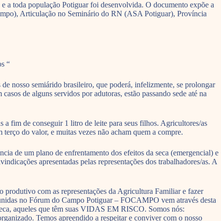
o e a toda população Potiguar foi desenvolvida. O documento expõe a
ampo), Articulação no Seminário do RN (ASA Potiguar), Província
s “
nosso semiárido brasileiro, que poderá, infelizmente, se prolongar
casos de alguns servidos por adutoras, estão passando sede até na
a fim de conseguir 1 litro de leite para seus filhos. Agricultores/as
m terço do valor, e muitas vezes não acham quem a compre.
cia de um plano de enfrentamento dos efeitos da seca (emergencial) e
ivindicações apresentadas pelas representações dos trabalhadores/as. A
o produtivo com as representações da Agricultura Familiar e fazer
ais reunidas no Fórum do Campo Potiguar – FOCAMPO vem através desta
 a seca, aqueles que têm suas VIDAS EM RISCO. Somos nós:
e organizado. Temos apreendido a respeitar e conviver com o nosso