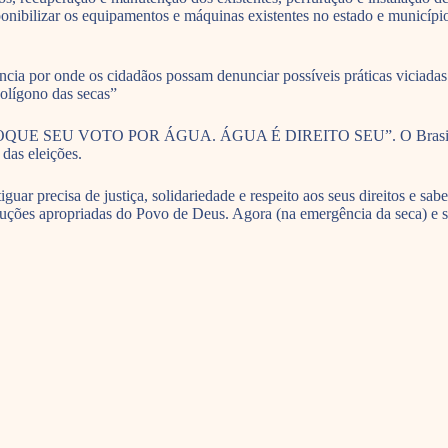
isponibilizar os equipamentos e máquinas existentes no estado e municíp
cia por onde os cidadãos possam denunciar possíveis práticas viciadas
polígono das secas”
 TROQUE SEU VOTO POR ÁGUA. ÁGUA É DIREITO SEU”. O Brasil tem o
das eleições.
iguar precisa de justiça, solidariedade e respeito aos seus direitos e 
luções apropriadas do Povo de Deus. Agora (na emergência da seca) e s