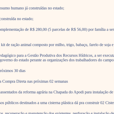
nsumo humano já construídas no estado;
construída no estado;
mplementação de R$ 280,00 (5 parcelas de R$ 56,00) por família a ser 
it de ração animal composto por milho, trigo, babaçu, farelo de soja e
dagógico para a Gestão Produtiva dos Recursos Hídricos, a ser execut
governo do estado perante as organizações dos trabalhadores do campo
próximos 30 dias
a Compra Direta nas próximas 02 semanas
 assentados da reforma agrária na Chapada do Apodi para instalação d
sos públicos destinados a uma cisterna plástica dá pra construir 02 Ci
os, recuperação e manutenção dos existentes, perfuração e instalação de