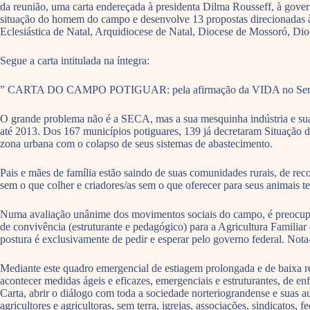
da reunião, uma carta endereçada à presidenta Dilma Rousseff, à gove
situação do homem do campo e desenvolve 13 propostas direcionadas à
Eclesiástica de Natal, Arquidiocese de Natal, Diocese de Mossoró, Dio
Segue a carta intitulada na íntegra:
” CARTA DO CAMPO POTIGUAR: pela afirmação da VIDA no Semi Árid
O grande problema não é a SECA, mas a sua mesquinha indústria e sua
até 2013. Dos 167 municípios potiguares, 139 já decretaram Situação 
zona urbana com o colapso de seus sistemas de abastecimento.
Pais e mães de família estão saindo de suas comunidades rurais, de reconh
sem o que colher e criadores/as sem o que oferecer para seus animais
Numa avaliação unânime dos movimentos sociais do campo, é preocupant
de convivência (estruturante e pedagógico) para a Agricultura Familiar 
postura é exclusivamente de pedir e esperar pelo governo federal. Nota-s
Mediante este quadro emergencial de estiagem prolongada e de baixa res
acontecer medidas ágeis e eficazes, emergenciais e estruturantes, de
Carta, abrir o diálogo com toda a sociedade norteriograndense e sua
agricultores e agricultoras, sem terra, igrejas, associações, sindicato