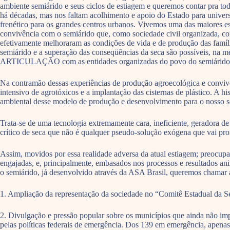
ambiente semiárido e seus ciclos de estiagem e queremos contar pra tod
há décadas, mas nos faltam acolhimento e apoio do Estado para universa
frenético para os grandes centros urbanos. Vivemos uma das maiores es
convivência com o semiárido que, como sociedade civil organizada, con
efetivamente melhoraram as condições de vida e de produção das famíl
semiárido e a superação das conseqüências da seca são po
ARTICULAÇÃO com as entidades organizadas do povo do semiárido, propo
Na contramão dessas experiências de produção agroecológica e convivê
intensivo de agrotóxicos e a implantação das cisternas de plástico. A
ambiental desse modelo de produção e desenvolvimento para o nosso se
Trata-se de uma tecnologia extremamente cara, ineficiente, geradora 
crítico de seca que não é qualquer pseudo-solução exógena que vai pr
Assim, movidos por essa realidade adversa da atual estiagem; preocupa
engajadas, e, principalmente, embasados nos processos e resultados ani
o semiárido, já desenvolvido através da ASA Brasil, queremos chamar 
1. Ampliação da representação da sociedade no “Comitê Estadual da S
2. Divulgação e pressão popular sobre os municípios que ainda não imp
pelas políticas federais de emergência. Dos 139 em emergência, apenas