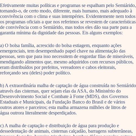
Efetivamente muitas políticas e programas se espalham pelo Semiárido,
tornando-o, de certo modo, diferente, mais humano, mais adequado à
convivência com o clima e suas intempéries. Evidentemente nem todos
os programas oficiais a que nos referimos se revestem de características
de convivência com o Semiárido, mas todos eles dão sua parte para a
garantia mínima da dignidade das pessoas. Eis alguns exemplos:
a) O bolsa família, acrescido do bolsa estiagem, enquanto ações
emergenciais, tem desempenhado papel chave na alimentação das
pessoas, sem que para isso necessitem de engordar filas de miseráveis,
mendigando alimentos que, mesmo adquiridos com recursos públicos,
eram distribuídos por prefeitos, vereadores e cabos eleitorais,
reforçando seu (deles) poder político.
b) A extraordinária malha de captação de água construída no Semiárido
através das cisternas, quer sejam elas da ASA, do Ministério do
Desenvolvimento Social e Combate à Fome (MDS), dos Governos
Estaduais e Municipais, da Fundação Banco do Brasil e de vários
outros atores e parceiros; esta malha armazena milhões de litros de
água outrora literalmente desperdiçados.
c) A malha de captação e distribuição de água para produção e
dessedentação de animais, cisternas calçadão, barragens subterrâneas,