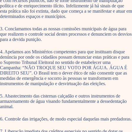
e com recursos públicos, não se torne instrumento de manipulação
política e de enriquecimento ilícito. Infelizmente já há sinais de que
esta prática não foi extinta, dado que começa a se manifestar e atuar em
determinados espaços e municípios.
3. Conclamamos todas as nossas comissões municipais de água para
que realizem o controle social destes processos e denunciem os desvios
para a devida punição.
4. Apelamos aos Ministérios competentes para que instituam disque
denúncia por onde os cidadãos possam denunciar estas práticas e para
o Supremo Tribunal Eleitoral no sentido de estabelecer uma
Campanha: “NÃO TROQUE SEU VOTO POR ÁGUA. ÁGUA É
DIREITO SEU”. O Brasil tem o dever ético de não consentir que as
medidas de emergência e socorro às pessoas se transformem em
instrumentos de manipulação e desvirtuação das eleições.
5. Abastecimento das cisternas calçadão e outros instrumentos de
armazenamento de água visando fundamentalmente a dessedentação
animal.
6. Controle das irrigações, de modo especial daquelas mais predadoras.
7. Liberação imediata dos créditos especiais no sentido de dotar os