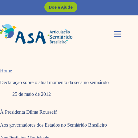
Pular
Doe e Ajude
para
o
conteúdo
Home
Declaração sobre o atual momento da seca no semiárido
25 de maio de 2012
À Presidenta Dilma Rousseff
Aos governadores dos Estados no Semiárido Brasileiro
Aos Prefeitos Municipais