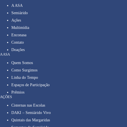
A ASA
Semiárido
Ações
Multimídia
Enconasa
Contato
Doações
A ASA
Quem Somos
Como Surgimos
Linha do Tempo
Espaços de Participação
Prêmios
AÇÕES
Cisternas nas Escolas
DAKI – Semiárido Vivo
Quintais das Margaridas