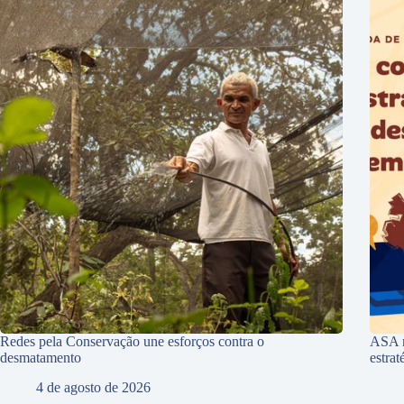
Redes pela Conservação une esforços contra o
ASA r
desmatamento
estra
4 de agosto de 2026