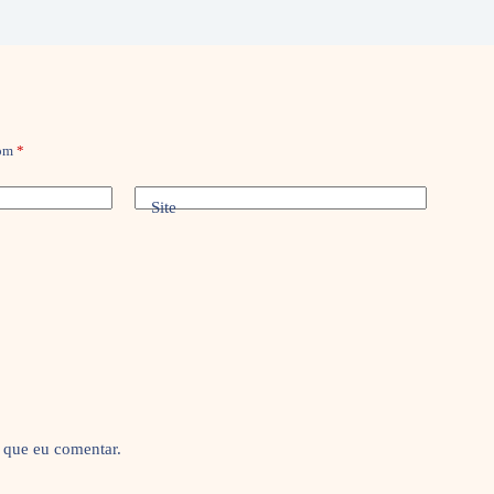
com
*
Site
 que eu comentar.