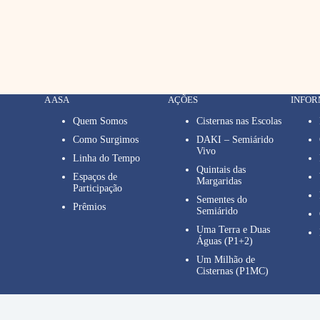
A ASA
AÇÕES
INFO
Quem Somos
Cisternas nas Escolas
Como Surgimos
DAKI – Semiárido
Vivo
Linha do Tempo
Quintais das
Espaços de
Margaridas
Participação
Sementes do
Prêmios
Semiárido
Uma Terra e Duas
Águas (P1+2)
Um Milhão de
Cisternas (P1MC)