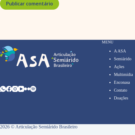
Publicar comentário
MENU
A ASA
Semiárido
Ações
Multimídia
Enconasa
Contato
Doações
2026 © Articulação Semiárido Brasileiro