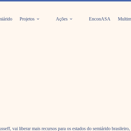
iárido
Projetos
Ações
EnconASA
Multim
seff, vai liberar mais recursos para os estados do semiárido brasileiro