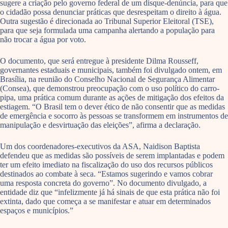
sugere a criação pelo governo federal de um disque-denúncia, para que
o cidadão possa denunciar práticas que desrespeitam o direito à água.
Outra sugestão é direcionada ao Tribunal Superior Eleitoral (TSE),
para que seja formulada uma campanha alertando a população para
não trocar a água por voto.
O documento, que será entregue à presidente Dilma Rousseff,
governantes estaduais e municipais, também foi divulgado ontem, em
Brasília, na reunião do Conselho Nacional de Segurança Alimentar
(Consea), que demonstrou preocupação com o uso político do carro-
pipa, uma prática comum durante as ações de mitigação dos efeitos da
estiagem. “O Brasil tem o dever ético de não consentir que as medidas
de emergência e socorro às pessoas se transformem em instrumentos de
manipulação e desvirtuação das eleições”, afirma a declaração.
Um dos coordenadores-executivos da ASA, Naidison Baptista
defendeu que as medidas são possíveis de serem implantadas e podem
ter um efeito imediato na fiscalização do uso dos recursos públicos
destinados ao combate à seca. “Estamos sugerindo e vamos cobrar
uma resposta concreta do governo”. No documento divulgado, a
entidade diz que “infelizmente já há sinais de que esta prática não foi
extinta, dado que começa a se manifestar e atuar em determinados
espaços e municípios.”