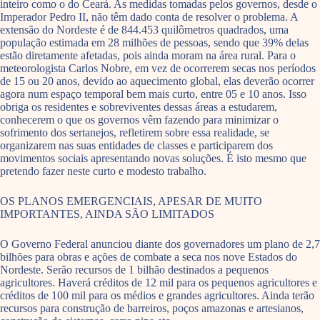
inteiro como o do Ceará. As medidas tomadas pelos governos, desde o
Imperador Pedro II, não têm dado conta de resolver o problema. A
extensão do Nordeste é de 844.453 quilômetros quadrados, uma
população estimada em 28 milhões de pessoas, sendo que 39% delas
estão diretamente afetadas, pois ainda moram na área rural. Para o
meteorologista Carlos Nobre, em vez de ocorrerem secas nos períodos
de 15 ou 20 anos, devido ao aquecimento global, elas deverão ocorrer
agora num espaço temporal bem mais curto, entre 05 e 10 anos. Isso
obriga os residentes e sobreviventes dessas áreas a estudarem,
conhecerem o que os governos vêm fazendo para minimizar o
sofrimento dos sertanejos, refletirem sobre essa realidade, se
organizarem nas suas entidades de classes e participarem dos
movimentos sociais apresentando novas soluções. É isto mesmo que
pretendo fazer neste curto e modesto trabalho.
OS PLANOS EMERGENCIAIS, APESAR DE MUITO
IMPORTANTES, AINDA SÃO LIMITADOS
O Governo Federal anunciou diante dos governadores um plano de 2,7
bilhões para obras e ações de combate a seca nos nove Estados do
Nordeste. Serão recursos de 1 bilhão destinados a pequenos
agricultores. Haverá créditos de 12 mil para os pequenos agricultores e
créditos de 100 mil para os médios e grandes agricultores. Ainda terão
recursos para construção de barreiros, poços amazonas e artesianos,