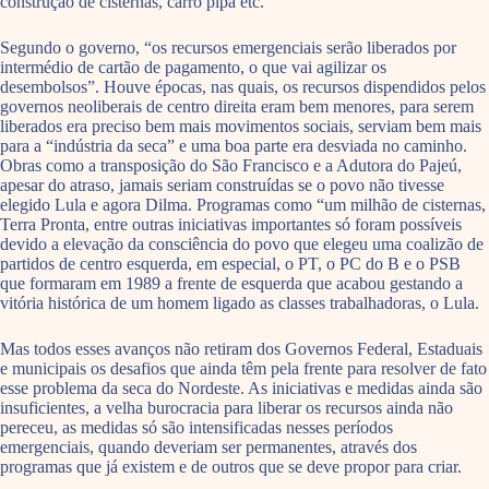
construção de cisternas, carro pipa etc.
Segundo o governo, “os recursos emergenciais serão liberados por
intermédio de cartão de pagamento, o que vai agilizar os
desembolsos”. Houve épocas, nas quais, os recursos dispendidos pelos
governos neoliberais de centro direita eram bem menores, para serem
liberados era preciso bem mais movimentos sociais, serviam bem mais
para a “indústria da seca” e uma boa parte era desviada no caminho.
Obras como a transposição do São Francisco e a Adutora do Pajeú,
apesar do atraso, jamais seriam construídas se o povo não tivesse
elegido Lula e agora Dilma. Programas como “um milhão de cisternas,
Terra Pronta, entre outras iniciativas importantes só foram possíveis
devido a elevação da consciência do povo que elegeu uma coalizão de
partidos de centro esquerda, em especial, o PT, o PC do B e o PSB
que formaram em 1989 a frente de esquerda que acabou gestando a
vitória histórica de um homem ligado as classes trabalhadoras, o Lula.
Mas todos esses avanços não retiram dos Governos Federal, Estaduais
e municipais os desafios que ainda têm pela frente para resolver de fato
esse problema da seca do Nordeste. As iniciativas e medidas ainda são
insuficientes, a velha burocracia para liberar os recursos ainda não
pereceu, as medidas só são intensificadas nesses períodos
emergenciais, quando deveriam ser permanentes, através dos
programas que já existem e de outros que se deve propor para criar.