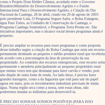
como o Projeto Dom Helder Câmara, acordado entre o Governo
BrasileiroMinistério do Desenvolvimento Agrário e o Fundo
Internacional Para o Desenvolvimento Agrário, a Criação do Dia
Nacional da Caatinga, 28 de abril, criado em 20 de agosto de 2003
pelo presidente Lula, O Programa Seguro Safra, o Bolsa Estiagem,
água Para Todos, as Unidades de Conservação da Caatinga, o
Programa Caatinga Sustentável, o Programa Terra Pronta etc. São
iniciativas importantes, mas o alcance social desses programas ainda é
pequeno.
É preciso ampliar os recursos para esses programas e como proposta
desse trabalho sugiro a criação do Bolsa Caatinga que seria um recurso
permanente destinado ao pequeno e médio produtor rural que receberia
de acordo com a porcentagem da área de preservação da sua
propriedade. Ao contrário dos recursos emergenciais, esse recurso seria
permanente e atenderia principalmente ao pequeno proprietário rural
que muitas vezes tem que desmatar para fazer carvão e vender, pois
não dispõe de outra fonte de renda. Ao lado disso, é preciso fazer
grandes barragens, como a da Ingazeira que está para sair do papel
agora em maio, pois os investimentos industriais precisam de muita
água. Numa região seca como a nossa, sem essas obras, não
poderemos instalar as indústrias para desenvolvê-la.
É PRECISO SONHAR SONHOS POSSÍVEIS (PARA ISSO