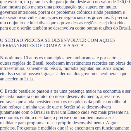
que existem, do garantia safra para junho deste ano no valor de 136,00.
Isso mostra pelo menos uma preocupação que supera em muito,
governos anteriores, porém os problemas crônicos ainda persistem e
não serão resolvidos com ações emergenciais dos governos. É preciso
um conjunto de iniciativas que o povo dessas regiões esteja inserido
para que o sertão também se desenvolva como outras regiões do Brasil.
O SERTÃO PRECISA SE DESENVOLVER COM AÇÕES
PERMANENTES DE COMBATE A SECA
Nos últimos 10 anos os municípios pernambucanos, e por certo as
outras regiões do Brasil, receberam investimentos recordes em obras de
infraestrutura, saneamento básico, moradia popular, industrialização
etc. Isso só foi possível graças à derrota dos governos neoliberais que
antecederam Lula.
O Estado brasileiro passou a ter uma presença maior na economia e ser
de certa maneira o indutor do nosso desenvolvimento, apesar dos
entraves que ainda persistem com os resquícios da política neoliberal.
Isso reforça a minha tese de que o Sertão só se desenvolverá
juntamente com o Brasil se tiver um Estado cada vez mais presente na
economia, embora o sertanejo precise dominar bem mais a sua
realidade para programar o seu próprio desenvolvimento. Alguns
projetos, Programas e medidas que já se encontram em funcionamento