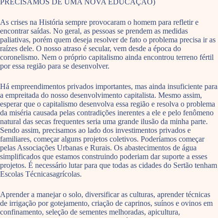
PRECISAMOS DE UMA NOVA EDUCAÇÃO)
As crises na História sempre provocaram o homem para refletir e
encontrar saídas. No geral, as pessoas se prendem as medidas
paliativas, porém quem deseja resolver de fato o problema precisa ir as
raízes dele. O nosso atraso é secular, vem desde a época do
coronelismo. Nem o próprio capitalismo ainda encontrou terreno fértil
por essa região para se desenvolver.
Há empreendimentos privados importantes, mas ainda insuficiente para
a empreitada do nosso desenvolvimento capitalista. Mesmo assim,
esperar que o capitalismo desenvolva essa região e resolva o problema
da miséria causada pelas contradições inerentes a ele e pelo fenômeno
natural das secas frequentes seria uma grande ilusão da minha parte.
Sendo assim, precisamos ao lado dos investimentos privados e
familiares, começar alguns projetos coletivos. Poderíamos começar
pelas Associações Urbanas e Rurais. Os abastecimentos de água
simplificados que estamos construindo poderiam dar suporte a esses
projetos. É necessário lutar para que todas as cidades do Sertão tenham
Escolas Técnicasagrícolas.
Aprender a manejar o solo, diversificar as culturas, aprender técnicas
de irrigação por gotejamento, criação de caprinos, suínos e ovinos em
confinamento, seleção de sementes melhoradas, apicultura,