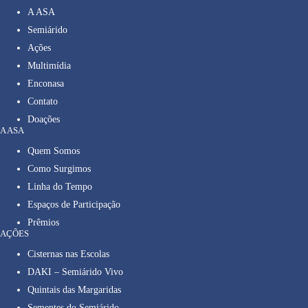
A ASA
Semiárido
Ações
Multimídia
Enconasa
Contato
Doações
A ASA
Quem Somos
Como Surgimos
Linha do Tempo
Espaços de Participação
Prêmios
AÇÕES
Cisternas nas Escolas
DAKI – Semiárido Vivo
Quintais das Margaridas
Sementes do Semiárido