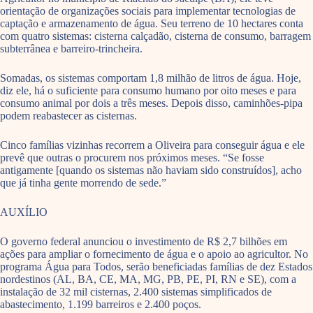
orientação de organizações sociais para implementar tecnologias de
captação e armazenamento de água. Seu terreno de 10 hectares conta
com quatro sistemas: cisterna calçadão, cisterna de consumo, barragem
subterrânea e barreiro-trincheira.
Somadas, os sistemas comportam 1,8 milhão de litros de água. Hoje,
diz ele, há o suficiente para consumo humano por oito meses e para
consumo animal por dois a três meses. Depois disso, caminhões-pipa
podem reabastecer as cisternas.
Cinco famílias vizinhas recorrem a Oliveira para conseguir água e ele
prevê que outras o procurem nos próximos meses. “Se fosse
antigamente [quando os sistemas não haviam sido construídos], acho
que já tinha gente morrendo de sede.”
AUXÍLIO
O governo federal anunciou o investimento de R$ 2,7 bilhões em
ações para ampliar o fornecimento de água e o apoio ao agricultor. No
programa Água para Todos, serão beneficiadas famílias de dez Estados
nordestinos (AL, BA, CE, MA, MG, PB, PE, PI, RN e SE), com a
instalação de 32 mil cisternas, 2.400 sistemas simplificados de
abastecimento, 1.199 barreiros e 2.400 poços.