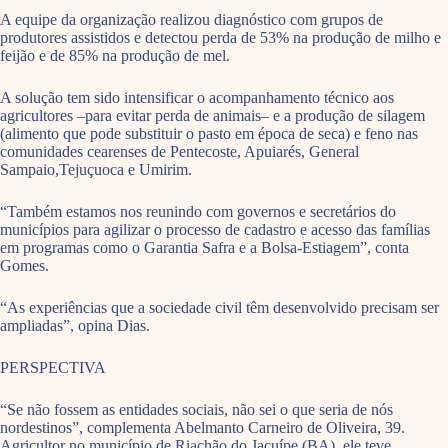
A equipe da organização realizou diagnóstico com grupos de
produtores assistidos e detectou perda de 53% na produção de milho e
feijão e de 85% na produção de mel.
A solução tem sido intensificar o acompanhamento técnico aos
agricultores –para evitar perda de animais– e a produção de silagem
(alimento que pode substituir o pasto em época de seca) e feno nas
comunidades cearenses de Pentecoste, Apuiarés, General
Sampaio,Tejuçuoca e Umirim.
“Também estamos nos reunindo com governos e secretários do
municípios para agilizar o processo de cadastro e acesso das famílias
em programas como o Garantia Safra e a Bolsa-Estiagem”, conta
Gomes.
“As experiências que a sociedade civil têm desenvolvido precisam ser
ampliadas”, opina Dias.
PERSPECTIVA
“Se não fossem as entidades sociais, não sei o que seria de nós
nordestinos”, complementa Abelmanto Carneiro de Oliveira, 39.
Agricultor no município de Riachão do Jacuípe (BA), ele teve