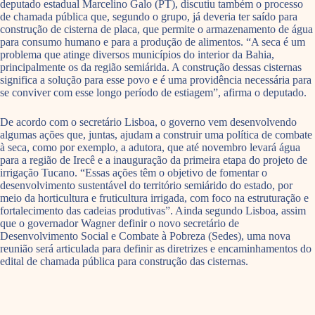
deputado estadual Marcelino Galo (PT), discutiu também o processo
de chamada pública que, segundo o grupo, já deveria ter saído para
construção de cisterna de placa, que permite o armazenamento de água
para consumo humano e para a produção de alimentos. “A seca é um
problema que atinge diversos municípios do interior da Bahia,
principalmente os da região semiárida. A construção dessas cisternas
significa a solução para esse povo e é uma providência necessária para
se conviver com esse longo período de estiagem”, afirma o deputado.
De acordo com o secretário Lisboa, o governo vem desenvolvendo
algumas ações que, juntas, ajudam a construir uma política de combate
à seca, como por exemplo, a adutora, que até novembro levará água
para a região de Irecê e a inauguração da primeira etapa do projeto de
irrigação Tucano. “Essas ações têm o objetivo de fomentar o
desenvolvimento sustentável do território semiárido do estado, por
meio da horticultura e fruticultura irrigada, com foco na estruturação e
fortalecimento das cadeias produtivas”. Ainda segundo Lisboa, assim
que o governador Wagner definir o novo secretário de
Desenvolvimento Social e Combate à Pobreza (Sedes), uma nova
reunião será articulada para definir as diretrizes e encaminhamentos do
edital de chamada pública para construção das cisternas.