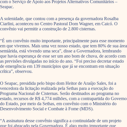
com o Serviço de Apoio aos Projetos Alternativos Comunitários –
Seapac.
A solenidade, que contou com a presença da governadora Rosalba
Ciarlini, aconteceu no Centro Pastoral Dom Wagner, em Caicó. O
convênio vai permitir a construção de 2.800 cisternas.
“É um convênio muito importante, principalmente para esse momento
em que vivemos. Mais uma vez nosso estado, que tem 80% de sua área
semiárida, está vivendo uma seca”, disse a Governadora, lembrando
que havia esperança de esse ser um ano bom de chuva, de acordo com
as previsões divulgadas no início do ano. “Foi preciso decretar estado
de emergência em 139 municípios que já se encontram em situação
crítica”, observou.
O Seapac, presidida pelo bispo dom Heitor de Araújo Sales, foi a
vencedora da licitação realizada pela Sethas para a execução do
Programa Nacional de Cisternas. Serão destinados ao programa no
estado, recursos de R$ 4,774 milhões, com a contrapartida do Governo
do Estado, por meio da Sethas, em convênio com o Ministério do
Desenvolvimento Social e Combate à Fome (MDS).
“A assinatura desse convênio significa a continuidade de um projeto
que foi abraçado pela Governadora. É algo muito importante que