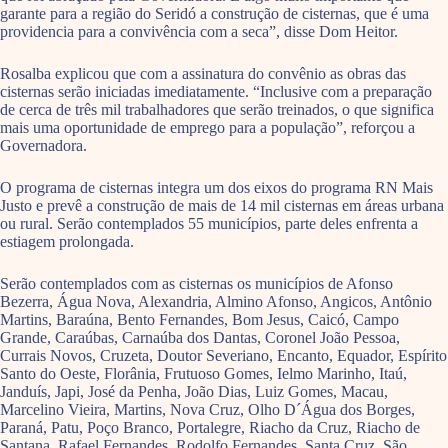
garante para a região do Seridó a construção de cisternas, que é uma
providencia para a convivência com a seca”, disse Dom Heitor.
Rosalba explicou que com a assinatura do convênio as obras das
cisternas serão iniciadas imediatamente. “Inclusive com a preparação
de cerca de três mil trabalhadores que serão treinados, o que significa
mais uma oportunidade de emprego para a população”, reforçou a
Governadora.
O programa de cisternas integra um dos eixos do programa RN Mais
Justo e prevê a construção de mais de 14 mil cisternas em áreas urbana
ou rural. Serão contemplados 55 municípios, parte deles enfrenta a
estiagem prolongada.
Serão contemplados com as cisternas os municípios de Afonso
Bezerra, Água Nova, Alexandria, Almino Afonso, Angicos, Antônio
Martins, Baraúna, Bento Fernandes, Bom Jesus, Caicó, Campo
Grande, Caraúbas, Carnaúba dos Dantas, Coronel João Pessoa,
Currais Novos, Cruzeta, Doutor Severiano, Encanto, Equador, Espírito
Santo do Oeste, Florânia, Frutuoso Gomes, Ielmo Marinho, Itaú,
Janduís, Japi, José da Penha, João Dias, Luiz Gomes, Macau,
Marcelino Vieira, Martins, Nova Cruz, Olho D´Água dos Borges,
Paraná, Patu, Poço Branco, Portalegre, Riacho da Cruz, Riacho de
Santana, Rafael Fernandes, Rodolfo Fernandes, Santa Cruz, São