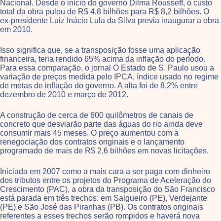
Nacional. Desde o início do governo Dilma Rousseff, o custo
total da obra pulou de R$ 4,8 bilhões para R$ 8,2 bilhões. O
ex-presidente Luiz Inácio Lula da Silva previa inaugurar a obra
em 2010.
Isso significa que, se a transposição fosse uma aplicação
financeira, teria rendido 65% acima da inflação do período.
Para essa comparação, o jornal O Estado de S. Paulo usou a
variação de preços medida pelo IPCA, índice usado no regime
de metas de inflação do governo. A alta foi de 8,2% entre
dezembro de 2010 e março de 2012.
A construção de cerca de 600 quilômetros de canais de
concreto que desviarão parte das águas do rio ainda deve
consumir mais 45 meses. O preço aumentou com a
renegociação dos contratos originais e o lançamento
programado de mais de R$ 2,6 bilhões em novas licitações.
Iniciada em 2007 como a mais cara a ser paga com dinheiro
dos tributos entre os projetos do Programa de Aceleração do
Crescimento (PAC), a obra da transposição do São Francisco
está parada em três trechos: em Salgueiro (PE), Verdejante
(PE) e São José das Piranhas (PB). Os contratos originais
referentes a esses trechos serão rompidos e haverá nova