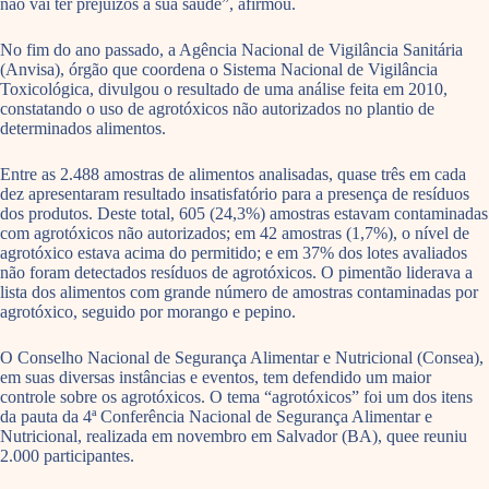
não vai ter prejuízos à sua saúde”, afirmou.
No fim do ano passado, a Agência Nacional de Vigilância Sanitária
(Anvisa), órgão que coordena o Sistema Nacional de Vigilância
Toxicológica, divulgou o resultado de uma análise feita em 2010,
constatando o uso de agrotóxicos não autorizados no plantio de
determinados alimentos.
Entre as 2.488 amostras de alimentos analisadas, quase três em cada
dez apresentaram resultado insatisfatório para a presença de resíduos
dos produtos. Deste total, 605 (24,3%) amostras estavam contaminadas
com agrotóxicos não autorizados; em 42 amostras (1,7%), o nível de
agrotóxico estava acima do permitido; e em 37% dos lotes avaliados
não foram detectados resíduos de agrotóxicos. O pimentão liderava a
lista dos alimentos com grande número de amostras contaminadas por
agrotóxico, seguido por morango e pepino.
O Conselho Nacional de Segurança Alimentar e Nutricional (Consea),
em suas diversas instâncias e eventos, tem defendido um maior
controle sobre os agrotóxicos. O tema “agrotóxicos” foi um dos itens
da pauta da 4ª Conferência Nacional de Segurança Alimentar e
Nutricional, realizada em novembro em Salvador (BA), quee reuniu
2.000 participantes.