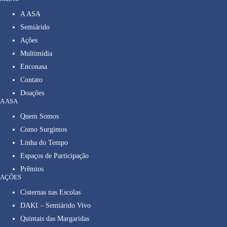
A ASA
Semiárido
Ações
Multimídia
Enconasa
Contato
Doações
A ASA
Quem Somos
Como Surgimos
Linha do Tempo
Espaços de Participação
Prêmios
AÇÕES
Cisternas nas Escolas
DAKI – Semiárido Vivo
Quintais das Margaridas