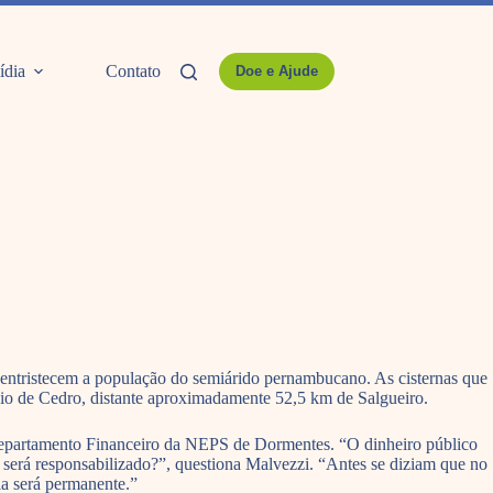
ídia
Contato
Doe e Ajude
entristecem a população do semiárido pernambucano. As cisternas que
pio de Cedro, distante aproximadamente 52,5 km de Salgueiro.
 Departamento Financeiro da NEPS de Dormentes. “O dinheiro público
em será responsabilizado?”, questiona Malvezzi. “Antes se diziam que no
ia será permanente.”