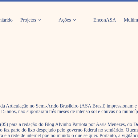
iárido
Projetos
Ações
EnconASA
Multim
da Articulação no Semi-Árido Brasileiro (ASA Brasil) impressionam e 
 15 anos, não suportaram três meses de intenso sol e chuvas no municí
a (05) para a redação do Blog Alvinho Patriota por Assis Menezes, do
 tudo faz parte do lixo despejado pelo governo federal no semiárido. Qu
a e a rede de internet põe no mundo o que se quer. Portanto, a vigilânc