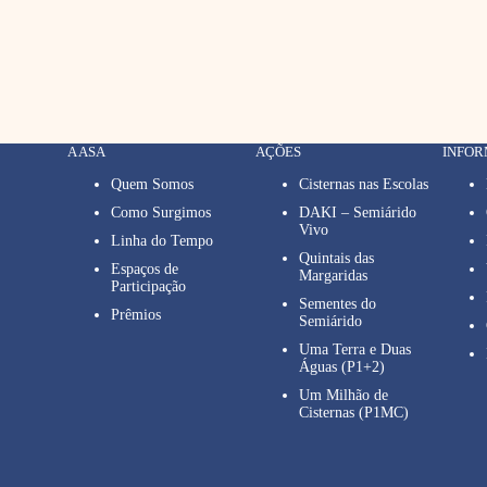
A ASA
AÇÕES
INFO
Quem Somos
Cisternas nas Escolas
Como Surgimos
DAKI – Semiárido
Vivo
Linha do Tempo
Quintais das
Espaços de
Margaridas
Participação
Sementes do
Prêmios
Semiárido
Uma Terra e Duas
Águas (P1+2)
Um Milhão de
Cisternas (P1MC)