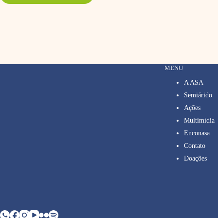
MENU
A ASA
Semiárido
Ações
Multimídia
Enconasa
Contato
Doações