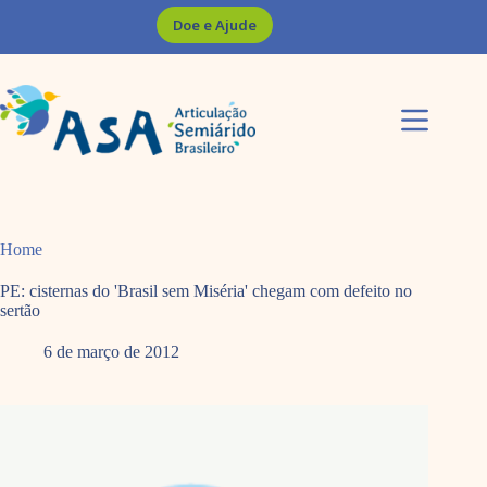
Pular
Doe e Ajude
para
o
conteúdo
Home
PE: cisternas do 'Brasil sem Miséria' chegam com defeito no
sertão
6 de março de 2012