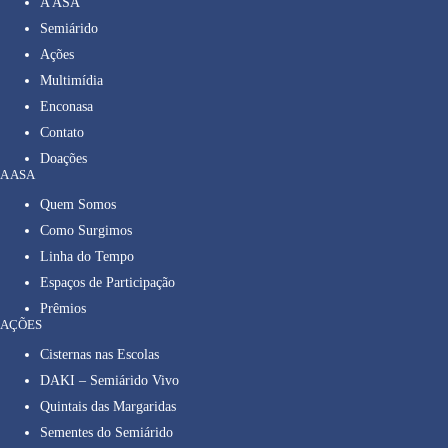
A ASA
Semiárido
Ações
Multimídia
Enconasa
Contato
Doações
A ASA
Quem Somos
Como Surgimos
Linha do Tempo
Espaços de Participação
Prêmios
AÇÕES
Cisternas nas Escolas
DAKI – Semiárido Vivo
Quintais das Margaridas
Sementes do Semiárido