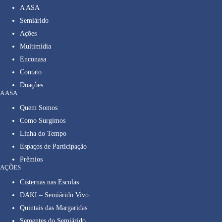
A ASA
Semiárido
Ações
Multimídia
Enconasa
Contato
Doações
A ASA
Quem Somos
Como Surgimos
Linha do Tempo
Espaços de Participação
Prêmios
AÇÕES
Cisternas nas Escolas
DAKI – Semiárido Vivo
Quintais das Margaridas
Sementes do Semiárido