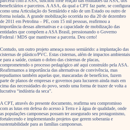
parceria com a ASA, suscitou forte reação das entidades da ASA, dos
beneficiários e parceiros. A ASA, da qual a CPT faz parte, se configura
como uma Articulação do Semiárido e não de um Estado ou outro de
forma isolada. A grande mobilização ocorrida no dia 20 de dezembro
de 2011 em Petrolina – PE, com 15 mil pessoas, reafirmou a
importância dessas alternativas e a capacidade de mobilização das
entidades que compõem a ASA Brasil, pressionando o Governo
Federal / MDS que mantivesse a parceria. Deu certo!
Contudo, um outro projeto ameaça nosso semiárido: a implantação das
cisternas de plástico/PVC. Estas cisternas, além de impactos ambientais
e para a saúde, custam o dobro das cisternas de placas,
comprometendo o processo pedagógico até aqui construído pela ASA.
Reafirmamos a importância das alternativas de convivência, mas
repudiamos também aquelas que, mascaradas de benefícios, fazem
parte de planos de empresas e governos para lucrarem ainda mais em
cima das necessidades do povo, sendo uma forma de trazer de volta a
lucrativa “indústria da seca”.
A CPT, através do presente documento, reafirma seu compromisso
com as lutas em defesa do acesso à Terra e à água de qualidade, onde
as populações camponesas possam ter assegurado seu protagonismo,
fortalecendo e implementando projetos que gerem soberania e
sustentabilidade para as famílias camponesas.