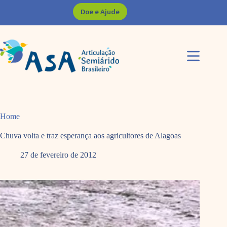
Pular
Doe e Ajude
para
o
conteúdo
Home
Chuva volta e traz esperança aos agricultores de Alagoas
27 de fevereiro de 2012