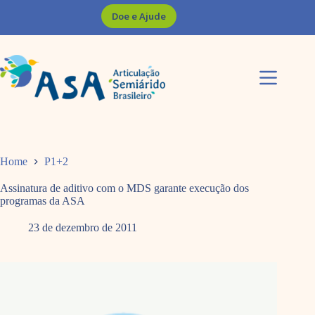
Pular
Doe e Ajude
para
o
conteúdo
Home
P1+2
Assinatura de aditivo com o MDS garante execução dos
programas da ASA
23 de dezembro de 2011