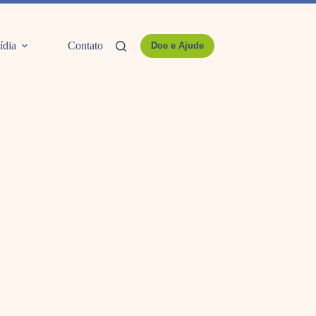
ídia
Contato
Doe e Ajude