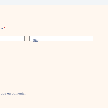
com
*
Site
 que eu comentar.