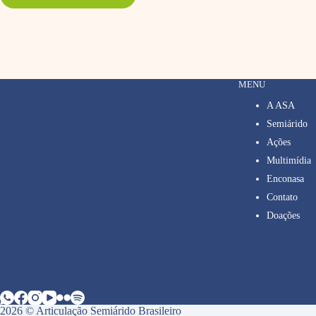
MENU
A ASA
Semiárido
Ações
Multimídia
Enconasa
Contato
Doações
2026 © Articulação Semiárido Brasileiro