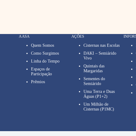
A ASA
AÇÕES
INFO
Quem Somos
Cisternas nas Escolas
Como Surgimos
DAKI – Semiárido
Vivo
Linha do Tempo
Quintais das
Espaços de
Margaridas
Participação
Sementes do
Prêmios
Semiárido
Uma Terra e Duas
Águas (P1+2)
Um Milhão de
Cisternas (P1MC)