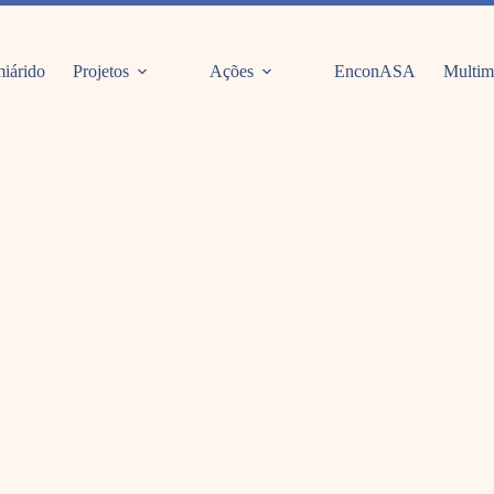
iárido
Projetos
Ações
EnconASA
Multim