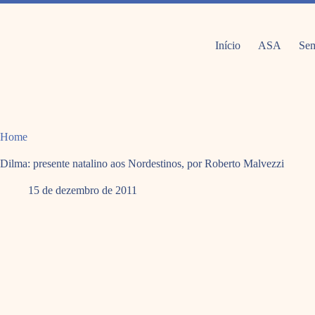
Pular
para
o
conteúdo
Início
ASA
Sem
Home
Dilma: presente natalino aos Nordestinos, por Roberto Malvezzi
15 de dezembro de 2011