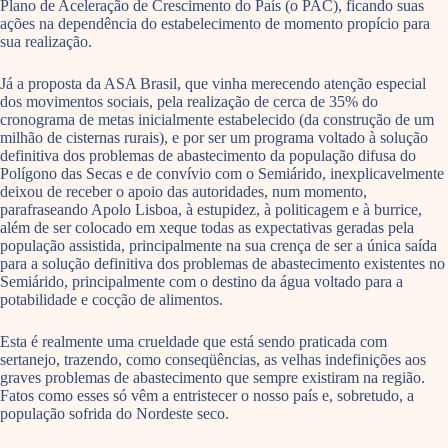
Plano de Aceleração de Crescimento do País (o PAC), ficando suas
ações na dependência do estabelecimento de momento propício para
sua realização.
Já a proposta da ASA Brasil, que vinha merecendo atenção especial
dos movimentos sociais, pela realização de cerca de 35% do
cronograma de metas inicialmente estabelecido (da construção de um
milhão de cisternas rurais), e por ser um programa voltado à solução
definitiva dos problemas de abastecimento da população difusa do
Polígono das Secas e de convívio com o Semiárido, inexplicavelmente
deixou de receber o apoio das autoridades, num momento,
parafraseando Apolo Lisboa, à estupidez, à politicagem e à burrice,
além de ser colocado em xeque todas as expectativas geradas pela
população assistida, principalmente na sua crença de ser a única saída
para a solução definitiva dos problemas de abastecimento existentes no
Semiárido, principalmente com o destino da água voltado para a
potabilidade e cocção de alimentos.
Esta é realmente uma crueldade que está sendo praticada com
sertanejo, trazendo, como conseqüências, as velhas indefinições aos
graves problemas de abastecimento que sempre existiram na região.
Fatos como esses só vêm a entristecer o nosso país e, sobretudo, a
população sofrida do Nordeste seco.