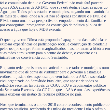
foi o comunicado de que o Governo Federal não mais fará parceria
com a ASA através da AP1MC, que sua estratégia é fazer as ações do
Água para Todos pelos estados e municípios, negando uma caminhada
de mais de 8 anos, onde a ASA não só apenas construiu o P1MC e o
P1+2, como uma nova perspectiva de empoderamento das famílias e
por conseguinte, protagonista da construção da politica pública de
acesso a água que hoje o MDS executa.
O que o governo Dilma está propondo é apagar uma das mais belas e
exitosas experiências de participação social e construção de cidadania
pelos os que sempre foram marginalizados, mas, tomaram a história em
suas mãos e trouxeram para o centro do debate, o conceito e as
iniciativas de convivência com o Semiárido.
Enquanto rede, precisamos nos articular nos estados e municípios num
movimento que dê conta de visibilizar para o governo a estratégia
errônea, injusta e desrespeitosa que vem tratando a ASA a sociedade
civil organizada do Semiárido brasileiro, que apesar de todos os
relatórios recentes favoráveis da CGU, TCU e depoimentos públicos
da Secretaria Executiva da CGU de que a ASA é uma das experiências
mais exitosas em gestão de recursos públicos no país.
Nós, que terminamos o ano de 2010 com o reconhecimento público do
governo brasileiro, recebendo das mãos do presidente Lula o prêmio