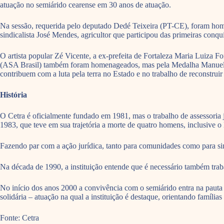
atuação no semiárido cearense em 30 anos de atuação.
Na sessão, requerida pelo deputado Dedé Teixeira (PT-CE), foram home
sindicalista José Mendes, agricultor que participou das primeiras conqu
O artista popular Zé Vicente, a ex-prefeita de Fortaleza Maria Luiza Fo
(ASA Brasil) também foram homenageados, mas pela Medalha Manuel Verí
contribuem com a luta pela terra no Estado e no trabalho de reconstru
História
O Cetra é oficialmente fundado em 1981, mas o trabalho de assessoria
1983, que teve em sua trajetória a morte de quatro homens, inclusive 
Fazendo par com a ação jurídica, tanto para comunidades como para si
Na década de 1990, a instituição entende que é necessário também trabal
No início dos anos 2000 a convivência com o semiárido entra na pauta e
solidária – atuação na qual a instituição é destaque, orientando famíli
Fonte: Cetra