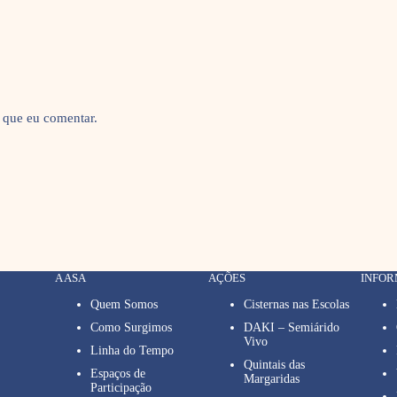
 que eu comentar.
A ASA
AÇÕES
INFO
Quem Somos
Cisternas nas Escolas
Como Surgimos
DAKI – Semiárido
Vivo
Linha do Tempo
Quintais das
Espaços de
Margaridas
Participação