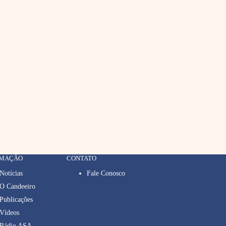
RMAÇÃO
CONTATO
Notícias
Fale Conosco
O Candeeiro
Publicações
Vídeos
Rádio ASA