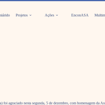
iárido
Projetos
Ações
EnconASA
Multim
ra) foi agraciado nesta segunda, 5 de dezembro, com homenagem da Ass