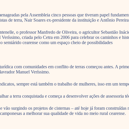
nageadas pela Assembleia cinco pessoas que tiveram papel fundamental
istas de terra, Nair Soares ex-presidente da instituição e Antônio Perei
ntenelle, o professor Manfredo de Oliveira, o agricultor Sebastião Inác
ssimo, criada pelo Cetra em 2006 para celebrar os caminhos e históri
ir o semiárido cearense como um espaço cheio de possibilidades
 jurídica com comunidades em conflito de terras começou antes. A prim
o lavrador Manuel Veríssimo.
ndicatos, sempre está também o trabalho de mulheres, isso em um temp
har a terra conquistada e começa a desenvolver ações de assessoria técn
 vão surgindo os projetos de cisternas – até hoje já foram construídas
as camponesas a melhorar sua qualidade de vida no meio rural cearense.