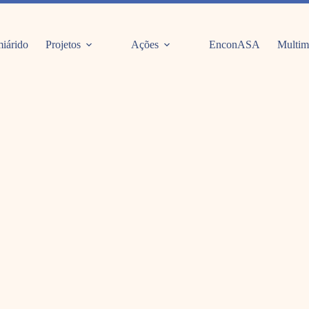
iárido
Projetos
Ações
EnconASA
Multim