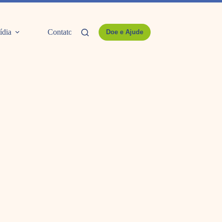
ídia
Contato
Doe e Ajude