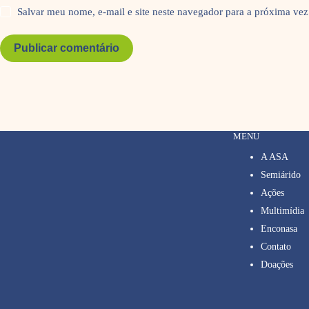
Salvar meu nome, e-mail e site neste navegador para a próxima vez
Publicar comentário
MENU
A ASA
Semiárido
Ações
Multimídia
Enconasa
Contato
Doações