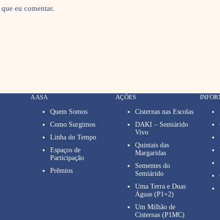
 que eu comentar.
A ASA
AÇÕES
INFO
Quem Somos
Cisternas nas Escolas
Como Surgimos
DAKI – Semiárido
Vivo
Linha do Tempo
Quintais das
Espaços de
Margaridas
Participação
Sementes do
Prêmios
Semiárido
Uma Terra e Duas
Águas (P1+2)
Um Milhão de
Cisternas (P1MC)