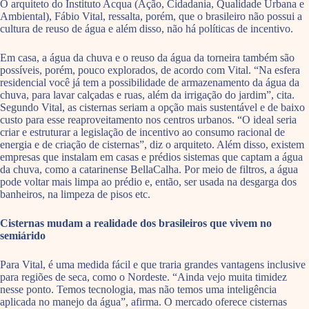
O arquiteto do Instituto Acqua (Ação, Cidadania, Qualidade Urbana e
Ambiental), Fábio Vital, ressalta, porém, que o brasileiro não possui a
cultura de reuso de água e além disso, não há políticas de incentivo.
Em casa, a água da chuva e o reuso da água da torneira também são
possíveis, porém, pouco explorados, de acordo com Vital. “Na esfera
residencial você já tem a possibilidade de armazenamento da água da
chuva, para lavar calçadas e ruas, além da irrigação do jardim”, cita.
Segundo Vital, as cisternas seriam a opção mais sustentável e de baixo
custo para esse reaproveitamento nos centros urbanos. “O ideal seria
criar e estruturar a legislação de incentivo ao consumo racional de
energia e de criação de cisternas”, diz o arquiteto. Além disso, existem
empresas que instalam em casas e prédios sistemas que captam a água
da chuva, como a catarinense BellaCalha. Por meio de filtros, a água
pode voltar mais limpa ao prédio e, então, ser usada na desgarga dos
banheiros, na limpeza de pisos etc.
Cisternas mudam a realidade dos brasileiros que vivem no
semiárido
Para Vital, é uma medida fácil e que traria grandes vantagens inclusive
para regiões de seca, como o Nordeste. “Ainda vejo muita timidez
nesse ponto. Temos tecnologia, mas não temos uma inteligência
aplicada no manejo da água”, afirma. O mercado oferece cisternas